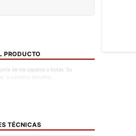
EL PRODUCTO
yoría de los zapatos o botas. Su
rse a variados tamaños.
ES TÉCNICAS