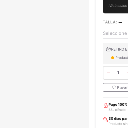
IVA incluido
TALLA:
—
RETIRO E
Product
1
Favor
Pago 100%
SSL cifrado
30 días pa
Producto sin