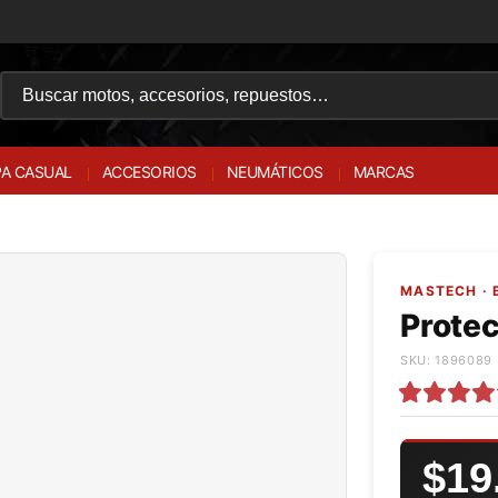
A CASUAL
ACCESORIOS
NEUMÁTICOS
MARCAS
MASTECH · 
Protec
SKU: 1896089 
$19