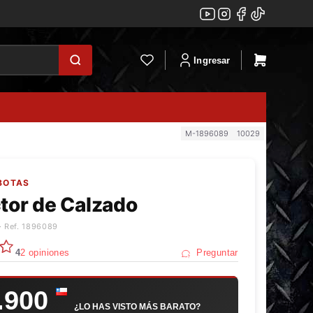
Ingresar
M-1896089
10029
BOTAS
tor de Calzado
· Ref. 1896089
4
2 opiniones
Preguntar
.900
¿LO HAS VISTO MÁS BARATO?