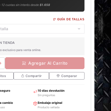
 · 12 cuotas sin interés desde
$1.658
GUÍA DE TALLAS
N TIENDA
o exclusivo para venta online.
Agregar Al Carrito
itos
Compartir
Comparar
 seguro
10 días devolución
Sin preguntas
ra cambio
Embalaje original
 uso
Producto sellada