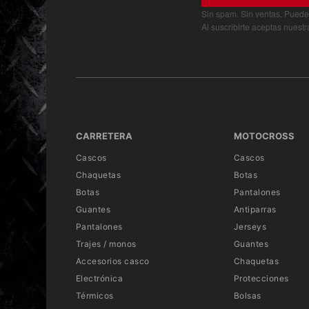
Sin spam. Sin ventas. Puede
Al suscribirte aceptas nuest
CARRETERA
MOTOCROSS
Cascos
Cascos
Chaquetas
Botas
Botas
Pantalones
Guantes
Antiparras
Pantalones
Jerseys
Trajes / monos
Guantes
Accesorios casco
Chaquetas
Electrónica
Protecciones
Térmicos
Bolsas