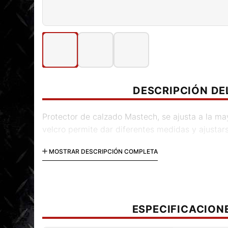
DESCRIPCIÓN D
Protector de calzado Mastech, se ajusta a la ma
velcro permite dar diferentes medidas y ajusta
Código: PN100.136
MOSTRAR DESCRIPCIÓN COMPLETA
ESPECIFICACION