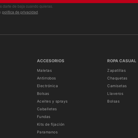
s darte de baja cuando quieras.
ra
política de privacidad
.
ACCESORIOS
ROPA CASUAL
Maletas
Zapatillas
Antirrobos
Chaquetas
Electrónica
Camisetas
Bolsas
Llaveros
Aceites y sprays
Bolsas
Caballetes
Fundas
Kits de fijación
Paramanos