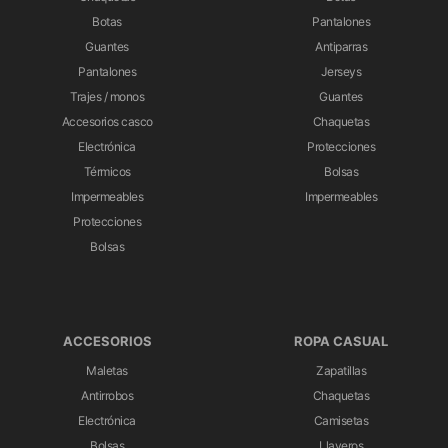
Botas
Pantalones
Guantes
Antiparras
Pantalones
Jerseys
Trajes / monos
Guantes
Accesorios casco
Chaquetas
Electrónica
Protecciones
Térmicos
Bolsas
Impermeables
Impermeables
Protecciones
Bolsas
ACCESORIOS
ROPA CASUAL
Maletas
Zapatillas
Antirrobos
Chaquetas
Electrónica
Camisetas
Bolsas
Llaveros