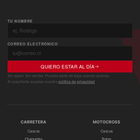
TU NOMBRE
CORREO ELECTRÓNICO
QUIERO ESTAR AL DÍA
Sin spam. Sin ventas. Puedes darte de baja cuando quieras.
Al suscribirte aceptas nuestra
política de privacidad
.
CARRETERA
MOTOCROSS
Cascos
Cascos
Chaquetas
Botas