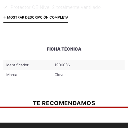
Protector CE Nivel 2 totalmente ventilado
Protector removible
MOSTRAR DESCRIPCIÓN COMPLETA
FICHA TÉCNICA
Identificador
1906036
Marca
Clover
TE RECOMENDAMOS