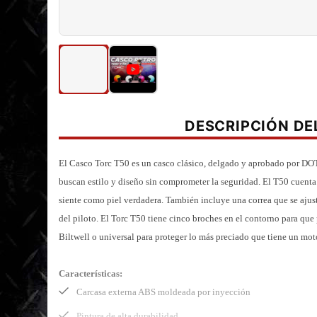
DESCRIPCIÓN D
El Casco Torc T50 es un casco clásico, delgado y aprobado por DOT 
buscan estilo y diseño sin comprometer la seguridad. El T50 cuent
siente como piel verdadera. También incluye una correa que se ajust
del piloto. El Torc T50 tiene cinco broches en el contorno para q
Biltwell o universal para proteger lo más preciado que tiene un motoc
Características:
Carcasa externa ABS moldeada por inyección
Pintura de alta durabilidad