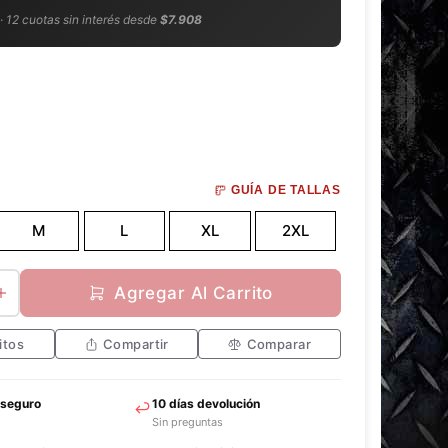
 · 12 cuotas sin interés desde
$7.908
GUÍA DE TALLAS
M
L
XL
2XL
Agregar Al Carrito
itos
Compartir
Comparar
 seguro
10 días devolución
Sin preguntas