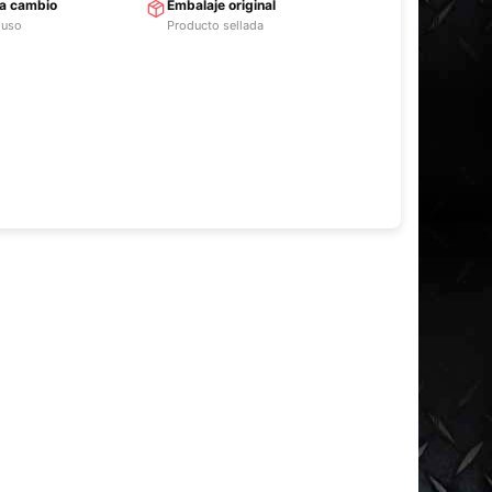
ra cambio
Embalaje original
 uso
Producto sellada