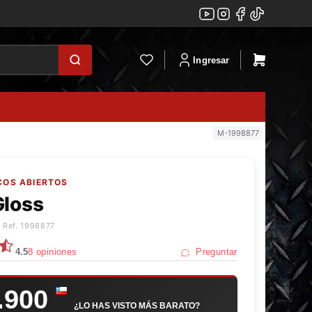
Ingresar
M-1998877
COS ABIERTOS
Gloss
 Ref. 1998877
4.5
8 opiniones
Preguntar
.900
¿LO HAS VISTO MÁS BARATO?