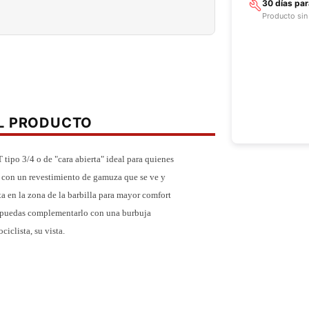
30 días pa
Producto sin
EL PRODUCTO
tipo 3/4 o de "cara abierta" ideal para quienes
a con un revestimiento de gamuza que se ve y
a en la zona de la barbilla para mayor comfort
ue puedas complementarlo con una burbuja
iclista, su vista.