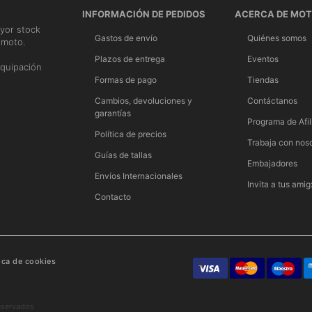
INFORMACIÓN DE PEDIDOS
ACERCA DE MO
yor stock
Gastos de envío
Quiénes somos
 moto.
n
Plazos de entrega
Eventos
quipación
Formas de pago
Tiendas
Cambios, devoluciones y
Contáctanos
garantías
Programa de Afil
Política de precios
Trabaja con nos
Guías de tallas
Embajadores
Envíos Internacionales
Invita a tus amig
Contacto
tica de cookies
eservados