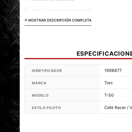
Forro de Gamuza lavable y removible
Cumple con las normas de seguridad
DOT
MOSTRAR DESCRIPCIÓN COMPLETA
ESPECIFICACION
1998877
IDENTIFICADOR
Torc
MARCA
T-50
MODELO
Café Racer / 
ESTILO PILOTO