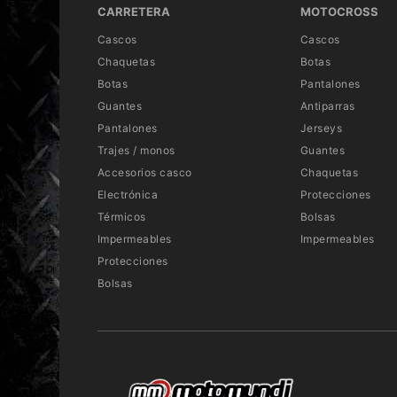
CARRETERA
MOTOCROSS
Cascos
Cascos
Chaquetas
Botas
Botas
Pantalones
Guantes
Antiparras
Pantalones
Jerseys
Trajes / monos
Guantes
Accesorios casco
Chaquetas
Electrónica
Protecciones
Térmicos
Bolsas
Impermeables
Impermeables
Protecciones
Bolsas