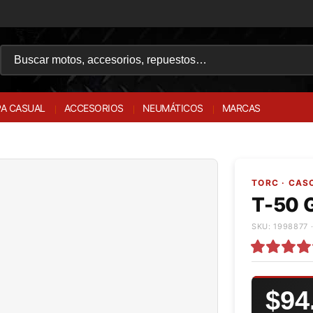
A CASUAL
ACCESORIOS
NEUMÁTICOS
MARCAS
TORC · CAS
T-50 
SKU: 1998877 ·
$94