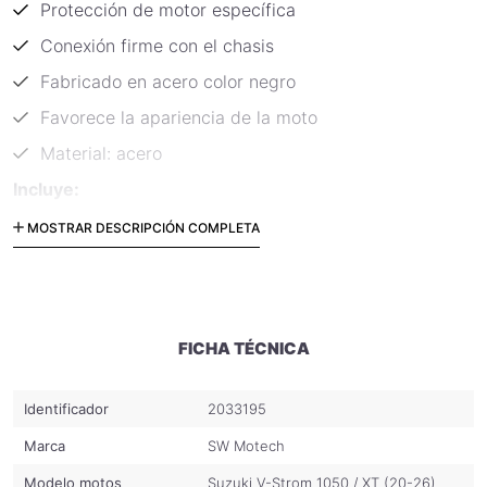
Protección de motor específica
Conexión firme con el chasis
Fabricado en acero color negro
Favorece la apariencia de la moto
Material: acero
Incluye:
2 protecciones de motor
MOSTRAR DESCRIPCIÓN COMPLETA
Material de fijación
Instrucciones de fijación
Código: SBL.05.936.10000/B
FICHA TÉCNICA
Identificador
2033195
Marca
SW Motech
Modelo motos
Suzuki V-Strom 1050 / XT (20-26)