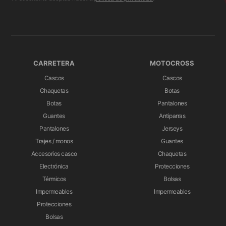
CARRETERA
MOTOCROSS
Cascos
Cascos
Chaquetas
Botas
Botas
Pantalones
Guantes
Antiparras
Pantalones
Jerseys
Trajes / monos
Guantes
Accesorios casco
Chaquetas
Electrónica
Protecciones
Térmicos
Bolsas
Impermeables
Impermeables
Protecciones
Bolsas