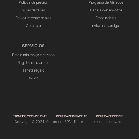
Política de precios
Programa de Afiliados
Guías de tallas
Trabaja con nosotros
Envíos Internacionales
Embajadores
Contacto
Invita a tus amigxs
SERVICIOS
Precio mínimo garantizado
Registro de usuarios
Tarjeta regalo
Ayuda
TÉRMINOS Y CONDICIONES
POLÍTICA DE PRIVACIDAD
POLÍTICA DE COOKIES
Copyright © 2024 Motomundi SPA · Todos los derechos reservados