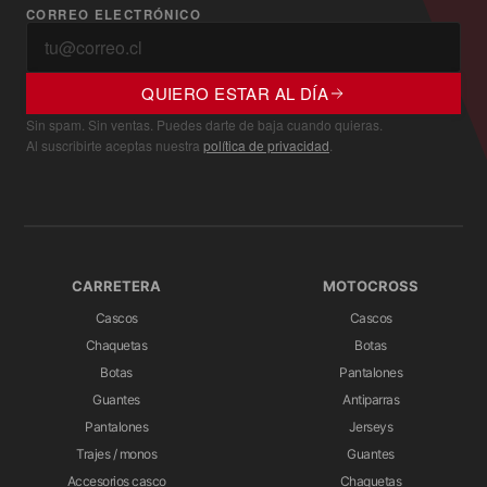
CORREO ELECTRÓNICO
QUIERO ESTAR AL DÍA
Sin spam. Sin ventas. Puedes darte de baja cuando quieras.
Al suscribirte aceptas nuestra
política de privacidad
.
CARRETERA
MOTOCROSS
Cascos
Cascos
Chaquetas
Botas
Botas
Pantalones
Guantes
Antiparras
Pantalones
Jerseys
Trajes / monos
Guantes
Accesorios casco
Chaquetas