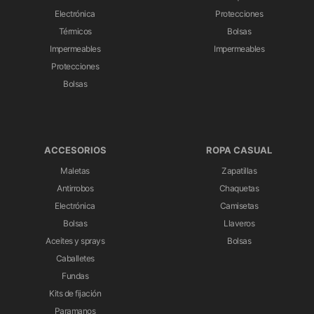
Electrónica
Protecciones
Térmicos
Bolsas
Impermeables
Impermeables
Protecciones
Bolsas
ACCESORIOS
ROPA CASUAL
Maletas
Zapatillas
Antirrobos
Chaquetas
Electrónica
Camisetas
Bolsas
Llaveros
Aceites y sprays
Bolsas
Caballetes
Fundas
Kits de fijación
Paramanos