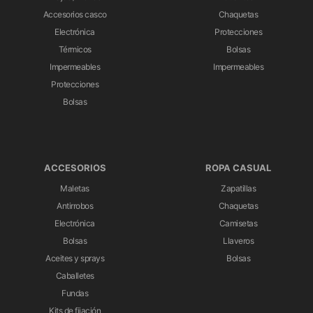
Accesorios casco
Chaquetas
Electrónica
Protecciones
Térmicos
Bolsas
Impermeables
Impermeables
Protecciones
Bolsas
ACCESORIOS
ROPA CASUAL
Maletas
Zapatillas
Antirrobos
Chaquetas
Electrónica
Camisetas
Bolsas
Llaveros
Aceites y sprays
Bolsas
Caballetes
Fundas
Kits de fijación