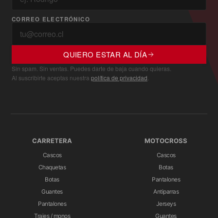
CORREO ELECTRÓNICO
QUIERO ESTAR AL DÍA
Sin spam. Sin ventas. Puedes darte de baja cuando quieras.
Al suscribirte aceptas nuestra
política de privacidad
.
CARRETERA
MOTOCROSS
Cascos
Cascos
Chaquetas
Botas
Botas
Pantalones
Guantes
Antiparras
Pantalones
Jerseys
Trajes / monos
Guantes