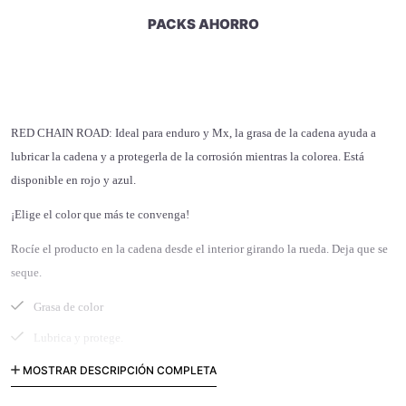
PACKS AHORRO
RED CHAIN ROAD: Ideal para enduro y Mx, la grasa de la cadena ayuda a
lubricar la cadena y a protegerla de la corrosión mientras la colorea. Está
disponible en rojo y azul.
¡Elige el color que más te convenga!
Rocíe el producto en la cadena desde el interior girando la rueda. Deja que se
seque.
Grasa de color
Lubrica y protege.
colores: azul, rojo.
Grasa disponible en 2
MOSTRAR DESCRIPCIÓN COMPLETA