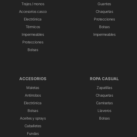
Trajes / monos
Guantes
Accesorios casco
Chaquetas
Electrónica
Protecciones
Térmicos
Bolsas
Impermeables
Impermeables
Protecciones
Bolsas
ACCESORIOS
ROPA CASUAL
Maletas
Zapatillas
Antirrobos
Chaquetas
Electrónica
Camisetas
Bolsas
Llaveros
Aceites y sprays
Bolsas
Caballetes
Fundas