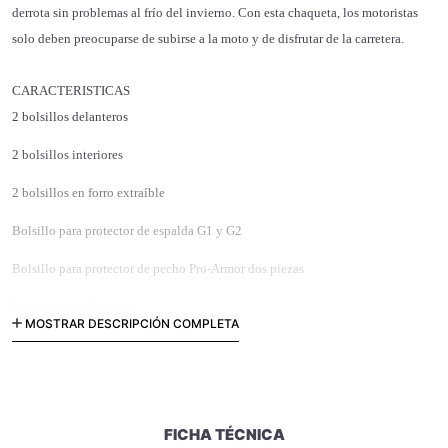
derrota sin problemas al frío del invierno. Con esta chaqueta, los motoristas
solo deben preocuparse de subirse a la moto y de disfrutar de la carretera.
CARACTERISTICAS
2 bolsillos delanteros
2 bolsillos interiores
2 bolsillos en forro extraíble
Bolsillo para protector de espalda G1 y G2
Bolsillo para protector de pecho Pro-Armor dos piezas
Inserciones reflectantes
MOSTRAR DESCRIPCIÓN COMPLETA
Inserciones blandas
ERGONOMÍA
Tejido elástico
FICHA TÉCNICA
Sistema de cierre de chaqueta-pantalón