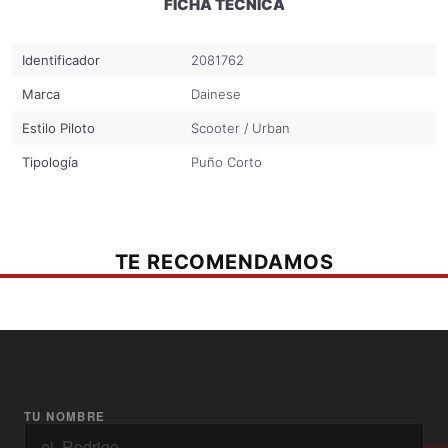
FICHA TÉCNICA
PERFORMANCE SHOCK
Guantes certificados según la norma CE - Cat. II - EN 13594/2015 nivel 1
Identificador
2081762
Inserciones de poliuretano en los nudillos
Marca
Dainese
Estilo Piloto
Scooter / Urban
Palma reforzada
Tipología
Puño Corto
TEMPERATURA
Dorso perforado
TE RECOMENDAMOS
TU NOMBRE