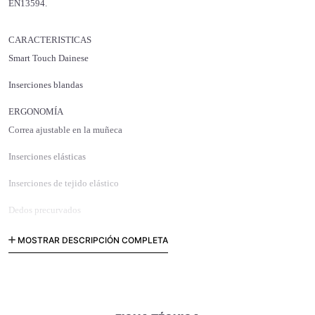
EN13594.
CARACTERISTICAS
Smart Touch Dainese
Inserciones blandas
ERGONOMÍA
Correa ajustable en la muñeca
Inserciones elásticas
Inserciones de tejido elástico
Dedos precurvados
Muñeca Super Confort
MOSTRAR DESCRIPCIÓN COMPLETA
MATERIALES PRINCIPALES
Palma de piel de gamuza Amica
Piel de vaca