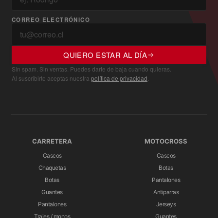
CORREO ELECTRÓNICO
QUIERO ESTAR AL DÍA
Sin spam. Sin ventas. Puedes darte de baja cuando quieras.
Al suscribirte aceptas nuestra
política de privacidad
.
CARRETERA
MOTOCROSS
Cascos
Cascos
Chaquetas
Botas
Botas
Pantalones
Guantes
Antiparras
Pantalones
Jerseys
Trajes / monos
Guantes