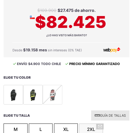
$109.900
$27.475 de ahorro.
$82.425
¿LO HAS VISTO MÁS BARATO?
$19.158 mes
Desde
sin intereses (0% TAE)
ENVÍO $4.900 TODO CHILE
PRECIO MÍNIMO GARANTIZADO
ELIGE TU COLOR
selected
selected
selected
ELIGE TU TALLA
GUÍA DE TALLAS
M
L
XL
2XL