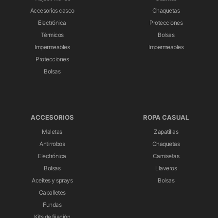
Accesorios casco
Chaquetas
Electrónica
Protecciones
Térmicos
Bolsas
Impermeables
Impermeables
Protecciones
Bolsas
ACCESORIOS
ROPA CASUAL
Maletas
Zapatillas
Antirrobos
Chaquetas
Electrónica
Camisetas
Bolsas
Llaveros
Aceites y sprays
Bolsas
Caballetes
Fundas
Kits de fijación