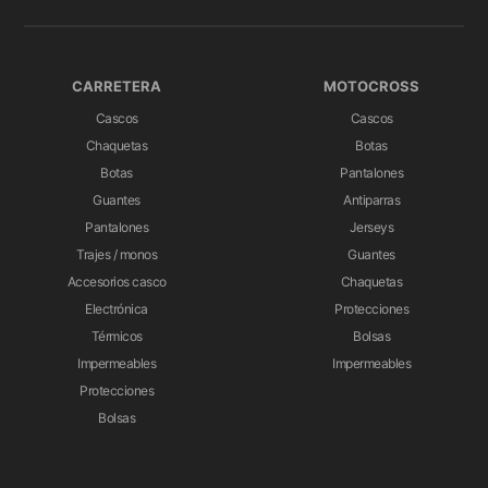
CARRETERA
MOTOCROSS
Cascos
Cascos
Chaquetas
Botas
Botas
Pantalones
Guantes
Antiparras
Pantalones
Jerseys
Trajes / monos
Guantes
Accesorios casco
Chaquetas
Electrónica
Protecciones
Térmicos
Bolsas
Impermeables
Impermeables
Protecciones
Bolsas