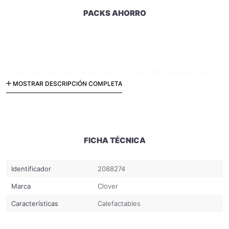
PACKS AHORRO
Cargador para guantes Clover Polar WP Heated con
MOSTRAR DESCRIPCIÓN COMPLETA
toma al encendedor de 12V.
FICHA TÉCNICA
Identificador
2088274
Marca
Clover
Características
Calefactables