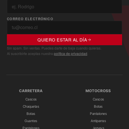
CORREO ELECTRÓNICO
QUIERO ESTAR AL DÍA
Sin spam. Sin ventas. Puedes darte de baja cuando quieras.
Al suscribirte aceptas nuestra
política de privacidad
.
CARRETERA
MOTOCROSS
Cascos
Cascos
Chaquetas
Botas
Botas
Pantalones
Guantes
Antiparras
Pantalones
Jerseys