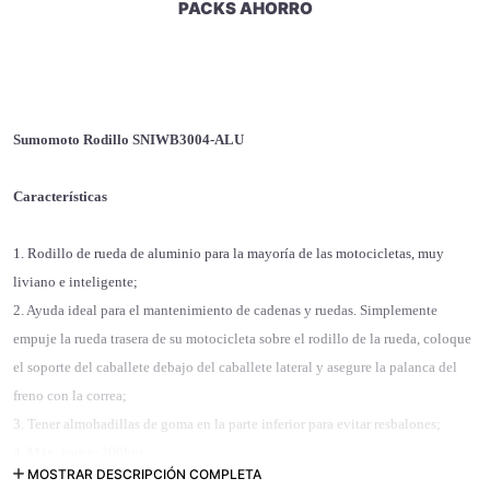
PACKS AHORRO
Sumomoto Rodillo SNIWB3004-ALU
Características
1. Rodillo de rueda de aluminio para la mayoría de las motocicletas, muy
liviano e inteligente;
2. Ayuda ideal para el mantenimiento de cadenas y ruedas. Simplemente
empuje la rueda trasera de su motocicleta sobre el rodillo de la rueda, coloque
el soporte del caballete debajo del caballete lateral y asegure la palanca del
freno con la correa;
3. Tener almohadillas de goma en la parte inferior para evitar resbalones;
4. Máx. carga: 200kgs.
MOSTRAR DESCRIPCIÓN COMPLETA
5. Dimensiones (L x An x Al): aprox. 30,5 cm x 23 cm x 3,5 cm