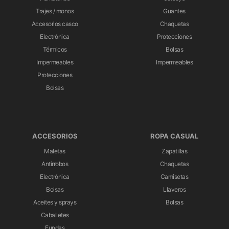
Trajes / monos
Guantes
Accesorios casco
Chaquetas
Electrónica
Protecciones
Térmicos
Bolsas
Impermeables
Impermeables
Protecciones
Bolsas
ACCESORIOS
ROPA CASUAL
Maletas
Zapatillas
Antirrobos
Chaquetas
Electrónica
Camisetas
Bolsas
Llaveros
Aceites y sprays
Bolsas
Caballetes
Fundas