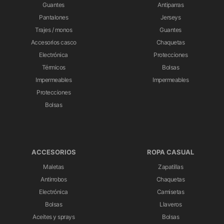
Guantes
Antiparras
Pantalones
Jerseys
Trajes / monos
Guantes
Accesorios casco
Chaquetas
Electrónica
Protecciones
Térmicos
Bolsas
Impermeables
Impermeables
Protecciones
Bolsas
ACCESORIOS
ROPA CASUAL
Maletas
Zapatillas
Antirrobos
Chaquetas
Electrónica
Camisetas
Bolsas
Llaveros
Aceites y sprays
Bolsas