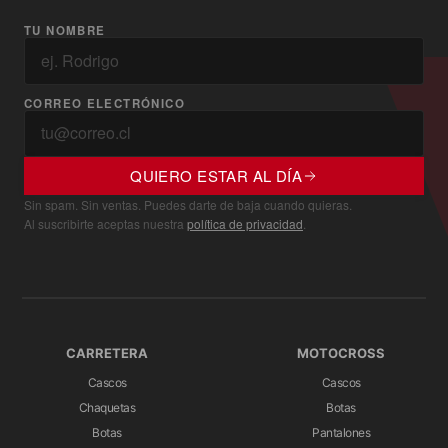
TU NOMBRE
CORREO ELECTRÓNICO
QUIERO ESTAR AL DÍA
Sin spam. Sin ventas. Puedes darte de baja cuando quieras.
Al suscribirte aceptas nuestra
política de privacidad
.
CARRETERA
MOTOCROSS
Cascos
Cascos
Chaquetas
Botas
Botas
Pantalones