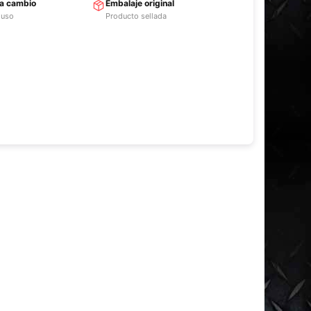
ra cambio
Embalaje original
 uso
Producto sellada