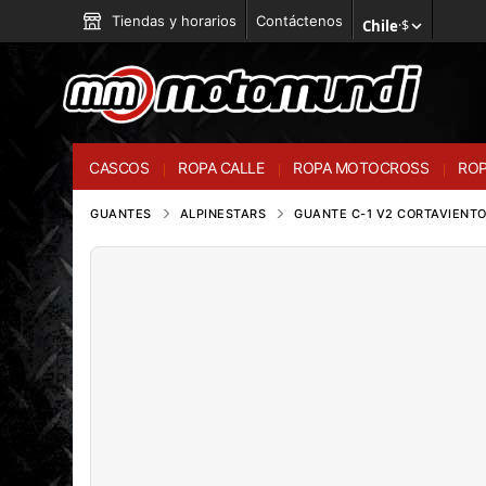
Tiendas y horarios
Contáctenos
Chile
·
$
CASCOS
ROPA CALLE
ROPA MOTOCROSS
ROP
GUANTES
ALPINESTARS
GUANTE C-1 V2 CORTAVIENT