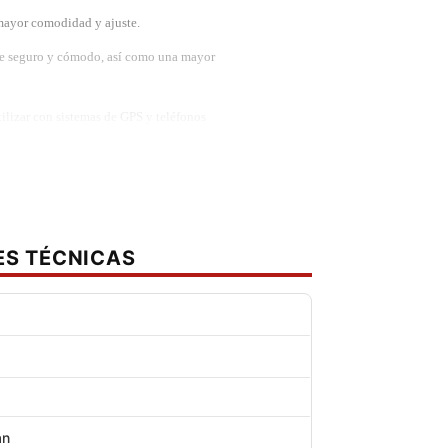
mayor comodidad y ajuste.
ste seguro y cómodo, así como una mayor
tilizar con sistemas de GPS y teléfonos
ES TÉCNICAS
an