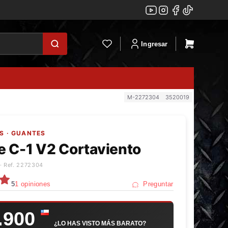
Ingresar
M-2272304
3520019
S · GUANTES
 C-1 V2 Cortaviento
· Ref. 2272304
5
1 opiniones
Preguntar
.900
¿LO HAS VISTO MÁS BARATO?