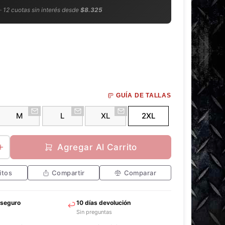
 · 12 cuotas sin interés desde
$8.325
GUÍA DE TALLAS
M
L
XL
2XL
Agregar Al Carrito
itos
Compartir
Comparar
 seguro
10 días devolución
Sin preguntas