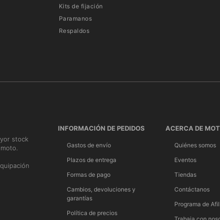
Kits de fijación
Paramanos
Respaldos
INFORMACIÓN DE PEDIDOS
ACERCA DE MO
yor stock
Gastos de envío
Quiénes somos
 moto.
n
Plazos de entrega
Eventos
quipación
Formas de pago
Tiendas
Cambios, devoluciones y
Contáctanos
garantías
Programa de Afil
Política de precios
Trabaja con nos