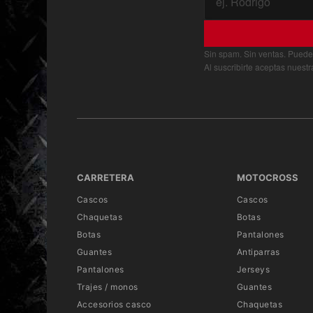
Sin spam. Sin ventas. Puede
Al suscribirte aceptas nuest
CARRETERA
MOTOCROSS
Cascos
Cascos
Chaquetas
Botas
Botas
Pantalones
Guantes
Antiparras
Pantalones
Jerseys
Trajes / monos
Guantes
Accesorios casco
Chaquetas