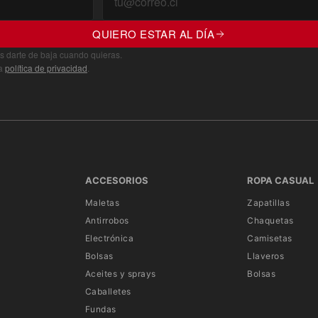
QUIERO ESTAR AL DÍA
s darte de baja cuando quieras.
ra
política de privacidad
.
ACCESORIOS
ROPA CASUAL
Maletas
Zapatillas
Antirrobos
Chaquetas
Electrónica
Camisetas
Bolsas
Llaveros
Aceites y sprays
Bolsas
Caballetes
Fundas