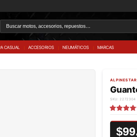
A CASUAL
ACCESORIOS
NEUMÁTICOS
MARCAS
O
ALPINESTAR
Guante
SKU: 2272304 
$99