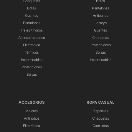
Chaquetas
Botas
Botas
Pantalones
Guantes
Antiparras
Pantalones
Jerseys
Trajes / monos
Guantes
Accesorios casco
Chaquetas
Electrónica
Protecciones
Térmicos
Bolsas
Impermeables
Impermeables
Protecciones
Bolsas
ACCESORIOS
ROPA CASUAL
Maletas
Zapatillas
Antirrobos
Chaquetas
Electrónica
Camisetas