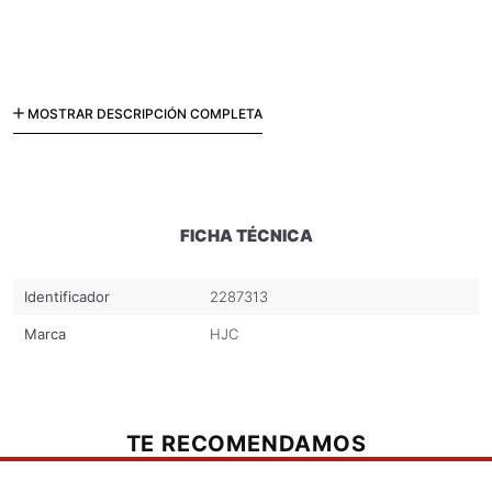
MOSTRAR DESCRIPCIÓN COMPLETA
Mecanismo Visor HJ-27 para DS-X1
FICHA TÉCNICA
Identificador
2287313
Marca
HJC
TE RECOMENDAMOS