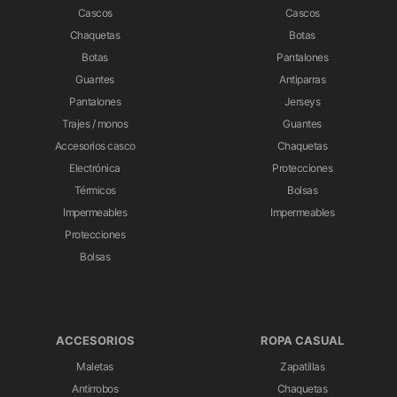
Cascos
Cascos
Chaquetas
Botas
Botas
Pantalones
Guantes
Antiparras
Pantalones
Jerseys
Trajes / monos
Guantes
Accesorios casco
Chaquetas
Electrónica
Protecciones
Térmicos
Bolsas
Impermeables
Impermeables
Protecciones
Bolsas
ACCESORIOS
ROPA CASUAL
Maletas
Zapatillas
Antirrobos
Chaquetas