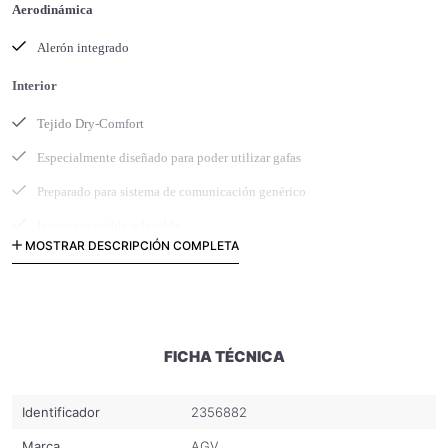
Aerodinámica
Alerón integrado
Interior
Tejido Dry-Comfort
Especialmente diseñado para poder utilizar gafas
Preparado para sistema de comunicación genérico
Interior extraíble y lavable
MOSTRAR DESCRIPCIÓN COMPLETA
Protector de nariz desmontable
Protector antiviento desmontable
Sistema de retención
FICHA TÉCNICA
Anillo doble D
Calota
Identificador
2356882
Marca
2 tamaños (XS-S-M) y (L-XL-XXL)
AGV