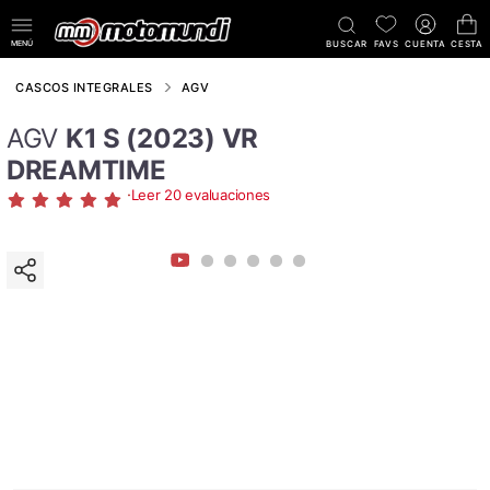
MENÚ
BUSCAR
FAVS
CUENTA
CESTA
CASCOS INTEGRALES
AGV
AGV
K1 S (2023) VR
DREAMTIME
·
Leer 20 evaluaciones