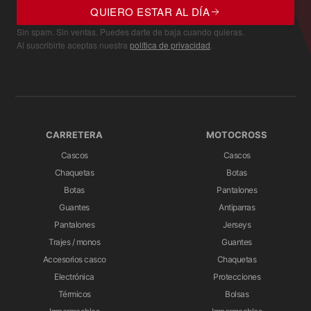
Mecanismo multipaso para la visera
QUIERO ESTAR AL DÍA
Mecanismo patentado Extra Quick Release System
Sin spam. Sin ventas. Puedes darte de baja cuando quieras.
Al suscribirte aceptas nuestra
política de privacidad
.
Peso
1500 gramos (en la primera talla de calota)
CARRETERA
MOTOCROSS
Cascos
Cascos
Chaquetas
Botas
Botas
Pantalones
Guantes
Antiparras
Pantalones
Jerseys
Trajes / monos
Guantes
Accesorios casco
Chaquetas
Electrónica
Protecciones
Térmicos
Bolsas