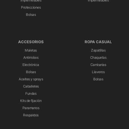
Impermeables
Impermeables
Protecciones
Bolsas
ACCESORIOS
ROPA CASUAL
Maletas
Zapatillas
Antirrobos
Chaquetas
Electrónica
Camisetas
Bolsas
Llaveros
Aceites y sprays
Bolsas
Caballetes
Fundas
Kits de fijación
Paramanos
Respaldos