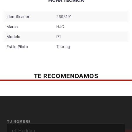
FICHA TÉCNICA
CASCO HJC.
Verifica tu talla correcta de acuerdo a la pestaña de "cuadro de medidas"
Identificador
2698191
Marca
HJC
Modelo
i71
Estilo Piloto
Touring
TE RECOMENDAMOS
TU NOMBRE