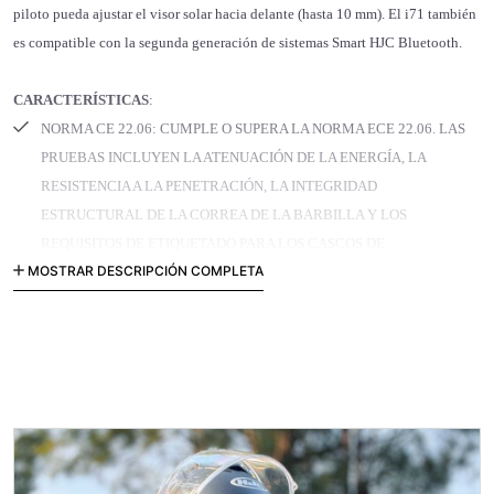
piloto pueda ajustar el visor solar hacia delante (hasta 10 mm). El i71 también
es compatible con la segunda generación de sistemas Smart HJC Bluetooth.
CARACTERÍSTICAS
:
NORMA CE 22.06:
CUMPLE O SUPERA LA NORMA ECE 22.06. LAS
PRUEBAS INCLUYEN LA ATENUACIÓN DE LA ENERGÍA, LA
RESISTENCIA A LA PENETRACIÓN, LA INTEGRIDAD
ESTRUCTURAL DE LA CORREA DE LA BARBILLA Y LOS
REQUISITOS DE ETIQUETADO PARA LOS CASCOS DE
MOSTRAR DESCRIPCIÓN COMPLETA
MOTOCICLETA DE CARRETERA.
CALOTA DE POLICARBONATO:
CALOTA DE POLICARBONATO
AVANZADA: LIGERA, AJUSTE Y COMODIDAD SUPERIORES
GRACIAS A LA AVANZADA TECNOLOGÍA CAD.
VISOR SOLAR INTEGRADO:
EL PARASOL TINTADO EN HUMO CON
REVESTIMIENTO ANTIVAHO SE DESPLIEGA DE FORMA RÁPIDA Y
SENCILLA MEDIANTE UN NUEVO SISTEMA DE ACCIONAMIENTO
SITUADO EN LA PARTE INFERIOR. SU NUEVO MECANISMO