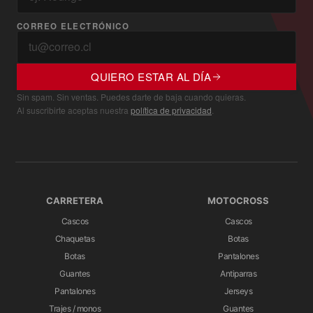
CORREO ELECTRÓNICO
QUIERO ESTAR AL DÍA
Sin spam. Sin ventas. Puedes darte de baja cuando quieras.
Al suscribirte aceptas nuestra
política de privacidad
.
CARRETERA
MOTOCROSS
Cascos
Cascos
Chaquetas
Botas
Botas
Pantalones
Guantes
Antiparras
Pantalones
Jerseys
Trajes / monos
Guantes