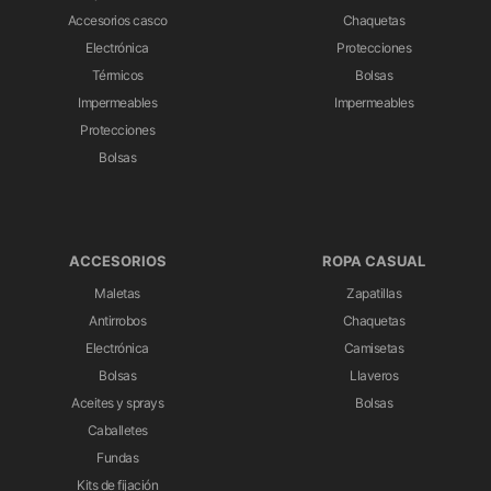
Accesorios casco
Chaquetas
Electrónica
Protecciones
Térmicos
Bolsas
Impermeables
Impermeables
Protecciones
Bolsas
ACCESORIOS
ROPA CASUAL
Maletas
Zapatillas
Antirrobos
Chaquetas
Electrónica
Camisetas
Bolsas
Llaveros
Aceites y sprays
Bolsas
Caballetes
Fundas
Kits de fijación