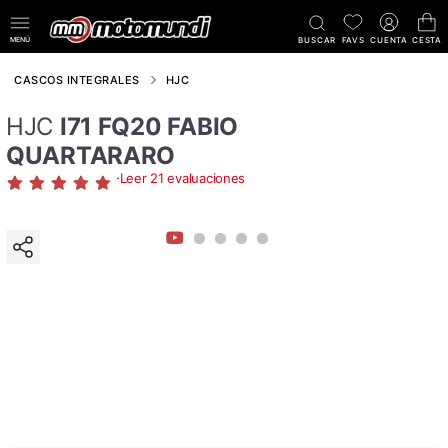
MENÚ
BUSCAR
FAVS
CUENTA
CESTA
CASCOS INTEGRALES
HJC
HJC
I71 FQ20 FABIO
QUARTARARO
·
Leer 21 evaluaciones