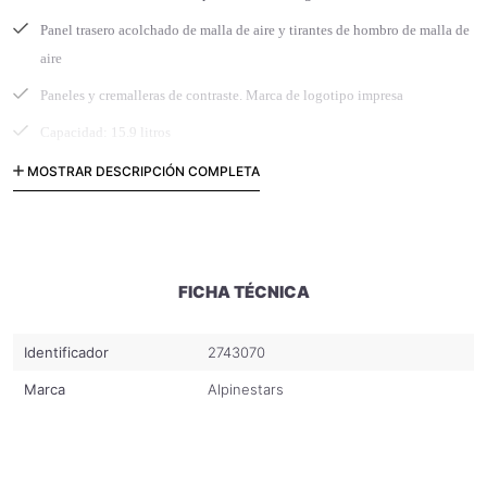
Panel trasero acolchado de malla de aire y tirantes de hombro de malla de
aire
Paneles y cremalleras de contraste. Marca de logotipo impresa
Capacidad: 15.9 litros
100% poliéster
MOSTRAR DESCRIPCIÓN COMPLETA
FICHA TÉCNICA
Identificador
2743070
Marca
Alpinestars