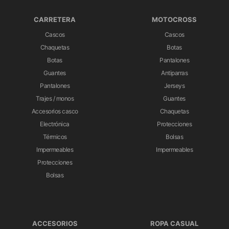
CARRETERA
MOTOCROSS
Cascos
Cascos
Chaquetas
Botas
Botas
Pantalones
Guantes
Antiparras
Pantalones
Jerseys
Trajes / monos
Guantes
Accesorios casco
Chaquetas
Electrónica
Protecciones
Térmicos
Bolsas
Impermeables
Impermeables
Protecciones
Bolsas
ACCESORIOS
ROPA CASUAL