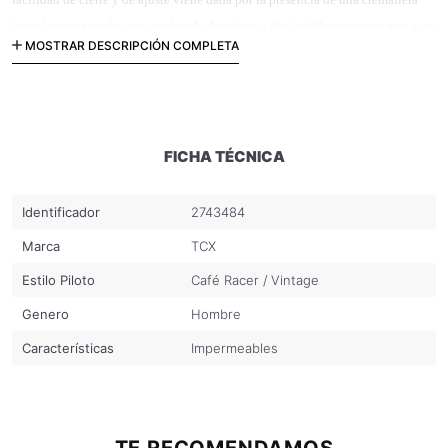
lateral interna oculta por una banda de velcro y dos hebillas externas que, si es
MOSTRAR DESCRIPCIÓN COMPLETA
necesario, se pueden adaptar en función de la conformación anatómica del pie.
FICHA TÉCNICA
Identificador
2743484
Marca
TCX
Estilo Piloto
Café Racer / Vintage
Genero
Hombre
Características
Impermeables