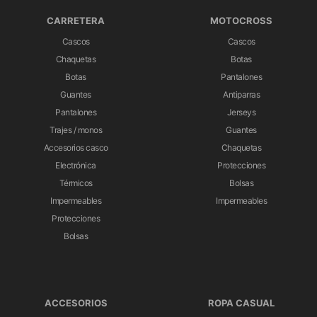
CARRETERA
MOTOCROSS
Cascos
Cascos
Chaquetas
Botas
Botas
Pantalones
Guantes
Antiparras
Pantalones
Jerseys
Trajes / monos
Guantes
Accesorios casco
Chaquetas
Electrónica
Protecciones
Térmicos
Bolsas
Impermeables
Impermeables
Protecciones
Bolsas
ACCESORIOS
ROPA CASUAL