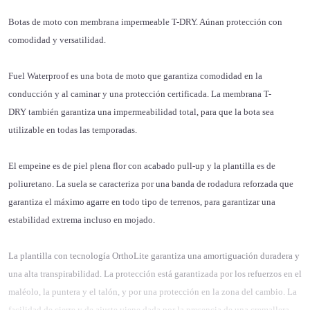
Botas de moto con membrana impermeable T-DRY. Aúnan protección con
comodidad y versatilidad.
Fuel Waterproof
es una bota de moto que garantiza comodidad en la
conducción y al caminar y una protección certificada. La
membrana T-
DRY
también garantiza una
impermeabilidad total
, para que la bota sea
utilizable en todas las temporadas.
El empeine es de piel plena flor con acabado pull-up y la plantilla es de
poliuretano. La
suela se caracteriza por una banda de rodadura reforzada
que
garantiza el máximo agarre en todo tipo de terrenos, para garantizar una
estabilidad extrema incluso en mojado.
La plantilla con tecnología OrthoLite garantiza una amortiguación duradera y
una alta transpirabilidad. La
protección está garantizada por los refuerzos en el
maléolo, la puntera y el talón, y por una protección en la zona del cambio
. La
facilidad de cierre y de ajuste viene dada por la presencia de una cremallera