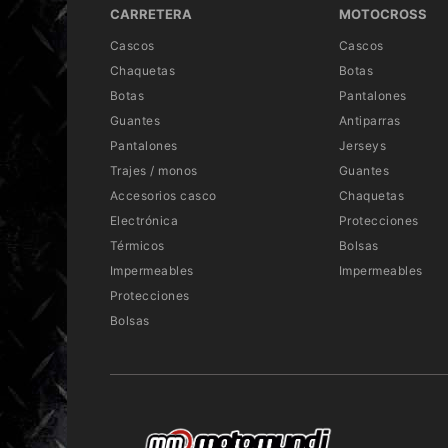
CARRETERA
MOTOCROSS
Cascos
Cascos
Chaquetas
Botas
Botas
Pantalones
Guantes
Antiparras
Pantalones
Jerseys
Trajes / monos
Guantes
Accesorios casco
Chaquetas
Electrónica
Protecciones
Térmicos
Bolsas
Impermeables
Impermeables
Protecciones
Bolsas