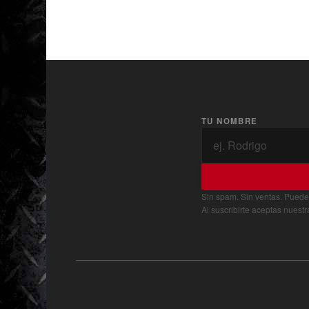
TU NOMBRE
Sin spam. Sin ventas. Puede
Al suscribirte aceptas nuest