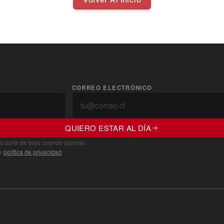
CORREO ELECTRÓNICO
QUIERO ESTAR AL DÍA
s darte de baja cuando quieras.
ra
política de privacidad
.