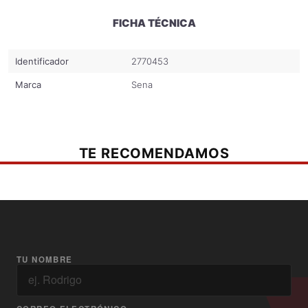
Tecnología de reducción de ruido Advanced Noise Control.
FICHA TÉCNICA
Especificación Técnica
Resistente al agua y temperatura de funcionamiento de -10°C a 50°C.
Identificador
2770453
Actualización de firmware por cable y Wifi Adapter.
Marca
Sena
App disponible para iPhone y Android.
USB Tipo C para carga.
Bluetooth 5.0 con varios perfiles compatibles.
TE RECOMENDAMOS
Hasta 8 km de alcance para Mesh Intercom con un grupo mínimo de 6
motoristas.
Hasta 24 participantes para Group Mesh Intercom.
2 micrófonos desmontables.
Radio FM integrada y 10 emisoras configurables.
TU NOMBRE
Tiempo de conversación de 8 horas y tiempo de carga de 2.5 horas.
Certificaciones CE, FCC, IC.