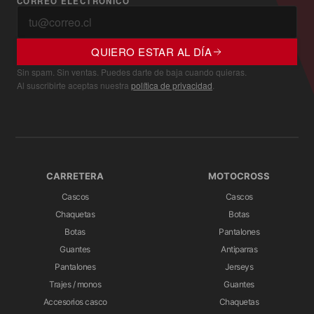
CORREO ELECTRÓNICO
QUIERO ESTAR AL DÍA
Sin spam. Sin ventas. Puedes darte de baja cuando quieras.
Al suscribirte aceptas nuestra
política de privacidad
.
CARRETERA
MOTOCROSS
Cascos
Cascos
Chaquetas
Botas
Botas
Pantalones
Guantes
Antiparras
Pantalones
Jerseys
Trajes / monos
Guantes
Accesorios casco
Chaquetas