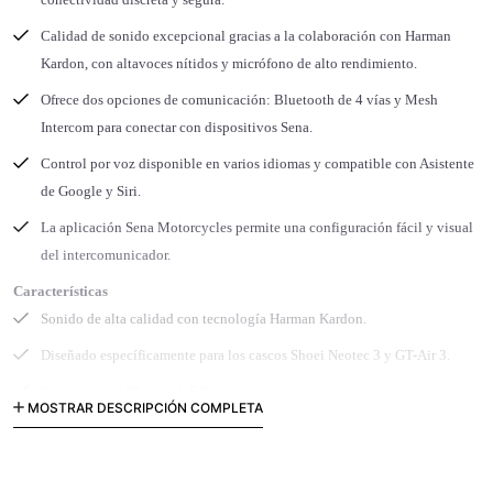
Calidad de sonido excepcional gracias a la colaboración con Harman
Kardon, con altavoces nítidos y micrófono de alto rendimiento.
Ofrece dos opciones de comunicación: Bluetooth de 4 vías y Mesh
Intercom para conectar con dispositivos Sena.
Control por voz disponible en varios idiomas y compatible con Asistente
de Google y Siri.
La aplicación Sena Motorcycles permite una configuración fácil y visual
del intercomunicador.
Características
Sonido de alta calidad con tecnología Harman Kardon.
Diseñado específicamente para los cascos Shoei Neotec 3 y GT-Air 3.
Conectividad Bluetooth 5.0.
MOSTRAR DESCRIPCIÓN COMPLETA
Mesh Intercom para comunicación en grupo.
Comandos de voz en varios idiomas.