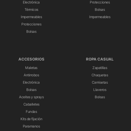
Electrónica
Protecciones
Térmicos
Bolsas
Impermeables
Impermeables
Protecciones
Bolsas
ACCESORIOS
ROPA CASUAL
Maletas
Zapatillas
Antirrobos
Chaquetas
Electrónica
Camisetas
Bolsas
Llaveros
Aceites y sprays
Bolsas
Caballetes
Fundas
Kits de fijación
Paramanos