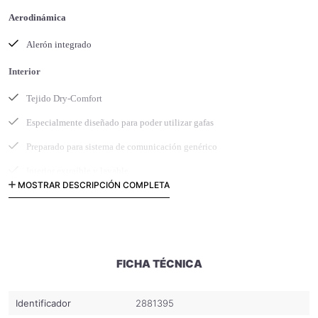
Aerodinámica
Alerón integrado
Interior
Tejido Dry-Comfort
Especialmente diseñado para poder utilizar gafas
Preparado para sistema de comunicación genérico
Interior extraíble y lavable
MOSTRAR DESCRIPCIÓN COMPLETA
Protector de nariz desmontable
Protector antiviento desmontable
Sistema de retención
FICHA TÉCNICA
Anillo doble D
Calota
Identificador
2881395