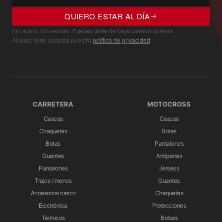
Mecanismo multipaso para la visera
QUIERO ESTAR AL DÍA
Mecanismo patentado Extra Quick Release System
Sin spam. Sin ventas. Puedes darte de baja cuando quieras.
Al suscribirte aceptas nuestra
política de privacidad
.
Peso
1500 gramos (en la primera talla de calota)
CARRETERA
MOTOCROSS
Cascos
Cascos
Chaquetas
Botas
Botas
Pantalones
Guantes
Antiparras
Pantalones
Jerseys
Trajes / monos
Guantes
Accesorios casco
Chaquetas
Electrónica
Protecciones
Térmicos
Bolsas