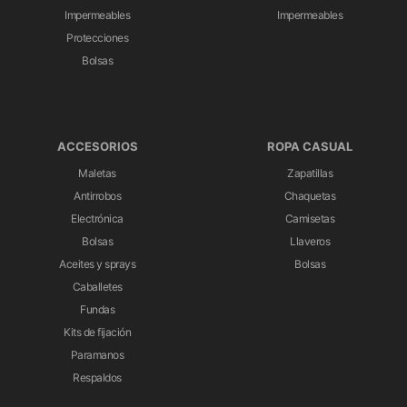
Impermeables
Impermeables
Protecciones
Bolsas
ACCESORIOS
ROPA CASUAL
Maletas
Zapatillas
Antirrobos
Chaquetas
Electrónica
Camisetas
Bolsas
Llaveros
Aceites y sprays
Bolsas
Caballetes
Fundas
Kits de fijación
Paramanos
Respaldos