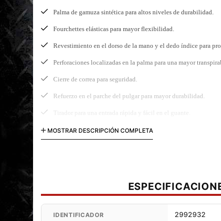
Palma de gamuza sintética para altos niveles de durabilidad.
Fourchettes elásticas para mayor flexibilidad.
Revestimiento en el dorso de la mano y el dedo índice para pro
Perforaciones localizadas en la palma para una mayor transpira
Cierre de correa para seguridad.
Refuerzo en el parche del pulgar para mayor durabilidad.
Tirador para una entrada rápida y fácil en el guante.
Gráfico sublimado en el dorso de la mano.
MOSTRAR DESCRIPCIÓN COMPLETA
ESPECIFICACION
2992932
IDENTIFICADOR