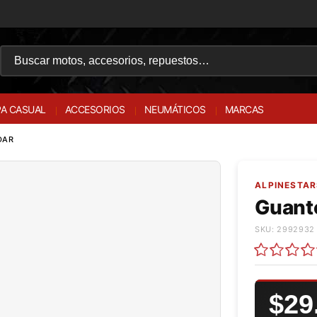
A CASUAL
ACCESORIOS
NEUMÁTICOS
MARCAS
DAR
ALPINESTAR
Guant
SKU: 2992932 
$29