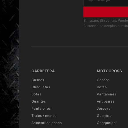
Sin spam. Sin ventas. Puede
Al suscribirte aceptas nuest
CARRETERA
MOTOCROSS
Cascos
Cascos
Chaquetas
Botas
Botas
Pantalones
Guantes
Antiparras
Pantalones
Jerseys
Trajes / monos
Guantes
Accesorios casco
Chaquetas