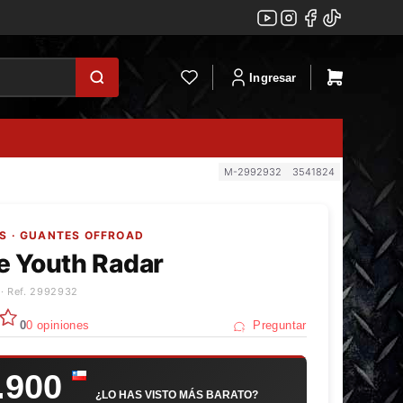
Ingresar
M-2992932
3541824
S · GUANTES OFFROAD
e Youth Radar
· Ref. 2992932
0
0 opiniones
Preguntar
.900
¿LO HAS VISTO MÁS BARATO?