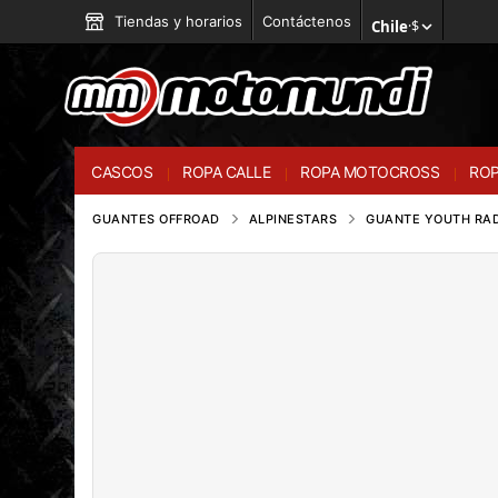
Tiendas y horarios
Contáctenos
Chile
·
$
CASCOS
ROPA CALLE
ROPA MOTOCROSS
ROP
GUANTES OFFROAD
ALPINESTARS
GUANTE YOUTH RA