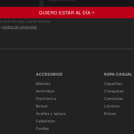
QUIERO ESTAR AL DÍA
s darte de baja cuando quieras.
ra
política de privacidad
.
ACCESORIOS
ROPA CASUAL
Maletas
Zapatillas
Antirrobos
Chaquetas
Electrónica
Camisetas
Bolsas
Llaveros
Aceites y sprays
Bolsas
Caballetes
Fundas