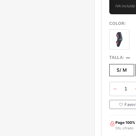
IVA incluido
COLOR:
s
TALLA:
—
e
l
S/ M
e
c
t
1
e
d
Favor
Pago 100%
SSL cifrado