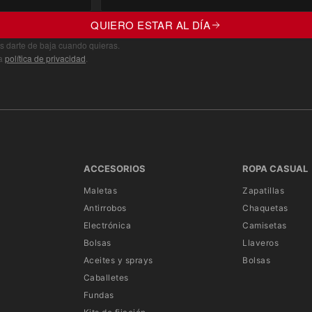
QUIERO ESTAR AL DÍA
s darte de baja cuando quieras.
ra
política de privacidad
.
ACCESORIOS
ROPA CASUAL
Maletas
Zapatillas
Antirrobos
Chaquetas
Electrónica
Camisetas
Bolsas
Llaveros
Aceites y sprays
Bolsas
Caballetes
Fundas