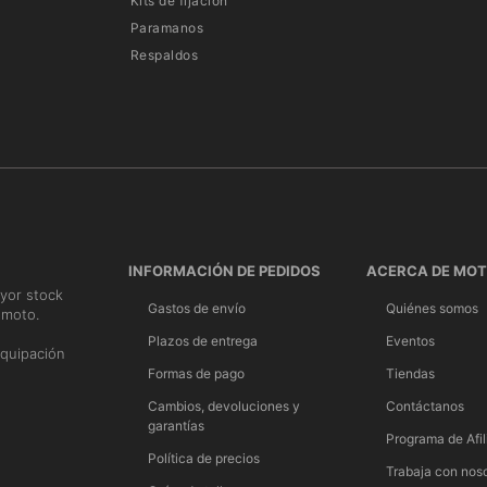
Kits de fijación
Paramanos
Respaldos
INFORMACIÓN DE PEDIDOS
ACERCA DE MO
yor stock
Gastos de envío
Quiénes somos
 moto.
n
Plazos de entrega
Eventos
quipación
Formas de pago
Tiendas
Cambios, devoluciones y
Contáctanos
garantías
Programa de Afil
Política de precios
Trabaja con nos