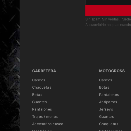
Sin spam. Sin ventas. Puede
Al suscribirte aceptas nuest
CARRETERA
MOTOCROSS
Cascos
Cascos
Chaquetas
Botas
Botas
Pantalones
Guantes
Antiparras
Pantalones
Jerseys
Trajes / monos
Guantes
Accesorios casco
Chaquetas