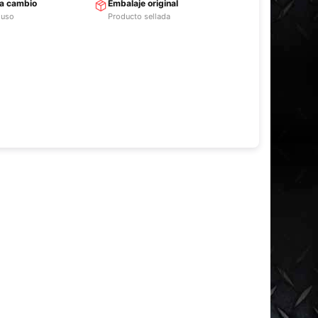
ra cambio
Embalaje original
 uso
Producto sellada