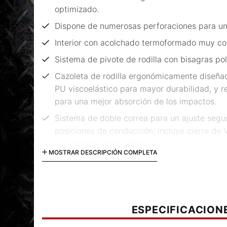
optimizado.
Dispone de numerosas perforaciones para un
Interior con acolchado termoformado muy co
Sistema de pivote de rodilla con bisagras po
Cazoleta de rodilla ergonómicamente diseñ
PU viscoelástico para mayor durabilidad, y 
para una mejor absorción de los impactos.
Sistema de doble correa para un ajuste seguro
posiciones de conducción; incluye cierre de 
un montaje rápido, fácil y seguro.
MOSTRAR DESCRIPCIÓN COMPLETA
Las correas elásticas fabricadas en Airpren
transpiración.
Estas rodilleras disponen de la certificación C
ESPECIFICACION