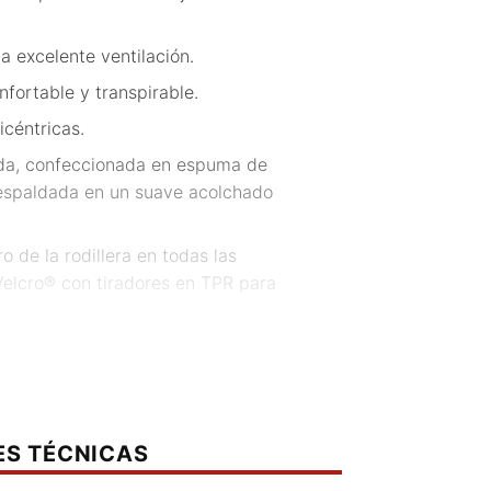
a excelente ventilación.
nfortable y transpirable.
licéntricas.
ada, confeccionada en espuma de
respaldada en un suave acolchado
 de la rodillera en todas las
Velcro® con tiradores en TPR para
o proporcionan máximo confort y
E tipo A (Nivel 1).
ES TÉCNICAS