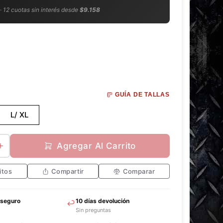
 · 12 cuotas sin interés desde
$9.158
GUÍA DE TALLAS
L/ XL
Agregar Al Carrito
itos
Compartir
Comparar
 seguro
10 días devolución
Sin preguntas