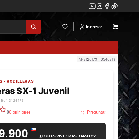
Ingresar
M-3126173
6546319
S · RODILLERAS
eras SX-1 Juvenil
 Ref. 3126173
0
0 opiniones
Preguntar
9.900
¿LO HAS VISTO MÁS BARATO?