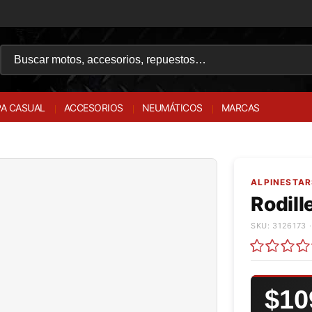
A CASUAL
ACCESORIOS
NEUMÁTICOS
MARCAS
ALPINESTAR
Rodill
SKU: 3126173 ·
$10