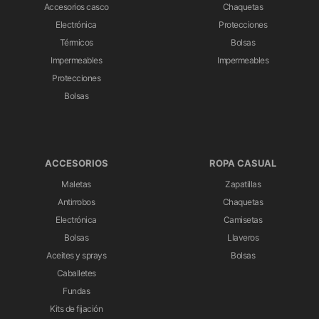
Accesorios casco
Chaquetas
Electrónica
Protecciones
Térmicos
Bolsas
Impermeables
Impermeables
Protecciones
Bolsas
ACCESORIOS
ROPA CASUAL
Maletas
Zapatillas
Antirrobos
Chaquetas
Electrónica
Camisetas
Bolsas
Llaveros
Aceites y sprays
Bolsas
Caballetes
Fundas
Kits de fijación