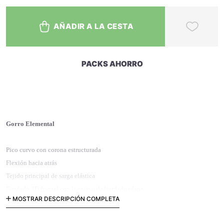
AÑADIR A LA CESTA
PACKS AHORRO
Gorro Elemental
Pico curvo con corona estructurada
Flexión hacia atrás
Tejido principal de sarga elástica
Bordado 3D frontal con logotipo de bordado plano
MOSTRAR DESCRIPCIÓN COMPLETA
Etiquetado interno y trasero