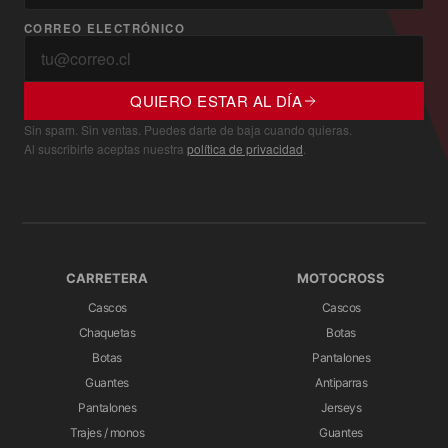
CORREO ELECTRÓNICO
QUIERO ESTAR AL DÍA
Sin spam. Sin ventas. Puedes darte de baja cuando quieras.
Al suscribirte aceptas nuestra
política de privacidad
.
CARRETERA
MOTOCROSS
Cascos
Cascos
Chaquetas
Botas
Botas
Pantalones
Guantes
Antiparras
Pantalones
Jerseys
Trajes / monos
Guantes