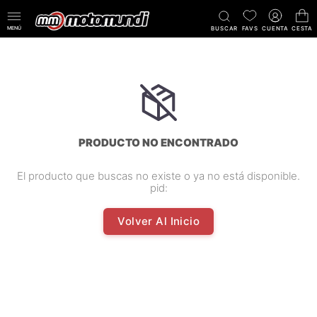
MENÚ
BUSCAR
FAVS
CUENTA
CESTA
PRODUCTO NO ENCONTRADO
El producto que buscas no existe o ya no está disponible.
pid:
Volver Al Inicio