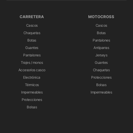
CARRETERA
MOTOCROSS
Cascos
Cascos
Chaquetas
Botas
Botas
Pantalones
Guantes
Antiparras
Pantalones
Jerseys
Trajes / monos
Guantes
Accesorios casco
Chaquetas
Electrónica
Protecciones
Térmicos
Bolsas
Impermeables
Impermeables
Protecciones
Bolsas