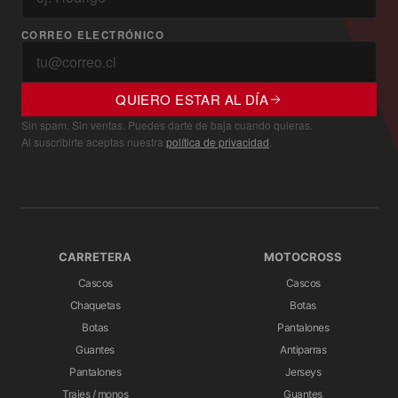
CORREO ELECTRÓNICO
QUIERO ESTAR AL DÍA
Sin spam. Sin ventas. Puedes darte de baja cuando quieras.
Al suscribirte aceptas nuestra
política de privacidad
.
CARRETERA
MOTOCROSS
Cascos
Cascos
Chaquetas
Botas
Botas
Pantalones
Guantes
Antiparras
Pantalones
Jerseys
Trajes / monos
Guantes