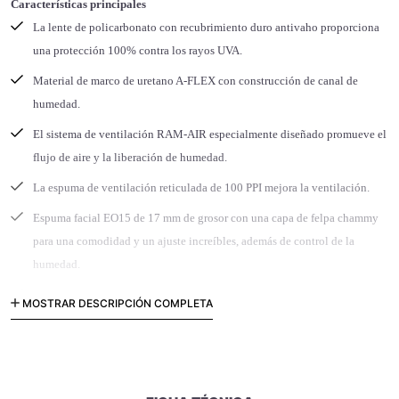
Características principales
La lente de policarbonato con recubrimiento duro antivaho proporciona
una protección 100% contra los rayos UVA.
Material de marco de uretano A-FLEX con construcción de canal de
humedad.
El sistema de ventilación RAM-AIR especialmente diseñado promueve el
flujo de aire y la liberación de humedad.
La espuma de ventilación reticulada de 100 PPI mejora la ventilación.
Espuma facial EO15 de 17 mm de grosor con una capa de felpa chammy
para una comodidad y un ajuste increíbles, además de control de la
humedad.
Un campo de visión ultra amplio está diseñado para integrarse a la
MOSTRAR DESCRIPCIÓN COMPLETA
perfección con el sistema Roll-Off WIDE-VISION de Alpinestars.
La correa tejida de 45 mm de ancho incluye control de tracción de
silicona para un ajuste seguro.