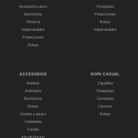
Accesorios casco
Chaquetas
Electrónica
Protecciones
Térmicos
Bolsas
Impermeables
Impermeables
Protecciones
Bolsas
ACCESORIOS
ROPA CASUAL
Maletas
Zapatillas
Antirrobos
Chaquetas
Electrónica
Camisetas
Bolsas
Llaveros
Aceites y sprays
Bolsas
Caballetes
Fundas
Kits de fijación