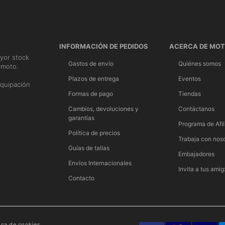
INFORMACIÓN DE PEDIDOS
ACERCA DE MO
yor stock
Gastos de envío
Quiénes somos
 moto.
n
Plazos de entrega
Eventos
quipación
Formas de pago
Tiendas
Cambios, devoluciones y
Contáctanos
garantías
Programa de Afil
Política de precios
Trabaja con nos
Guías de tallas
Embajadores
Envíos Internacionales
Invita a tus amig
Contacto
tica de cookies