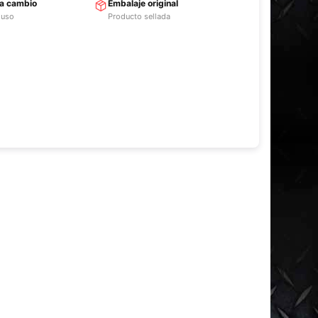
ra cambio
Embalaje original
 uso
Producto sellada