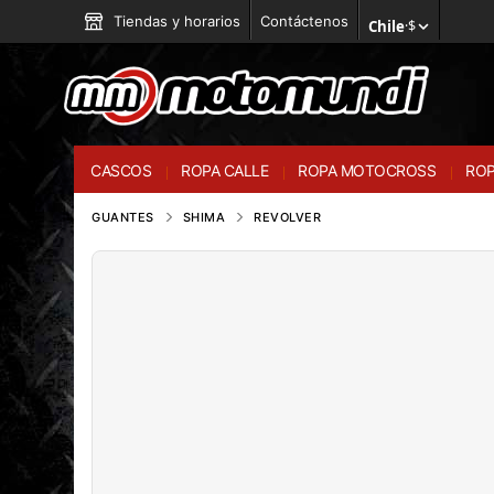
Tiendas y horarios
Contáctenos
Chile
·
$
CASCOS
ROPA CALLE
ROPA MOTOCROSS
ROP
GUANTES
SHIMA
REVOLVER