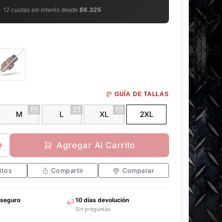
 · 12 cuotas sin interés desde
$6.325
s
GUÍA DE TALLAS
e
l
M
L
XL
2XL
e
c
t
Agregar Al Carrito
e
d
itos
Compartir
Comparar
 seguro
10 días devolución
Sin preguntas