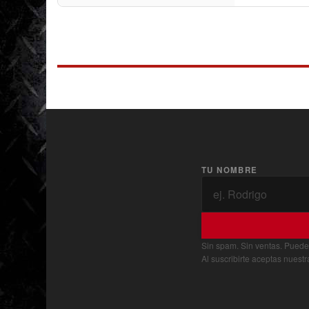
TU NOMBRE
Sin spam. Sin ventas. Puede
Al suscribirte aceptas nuest