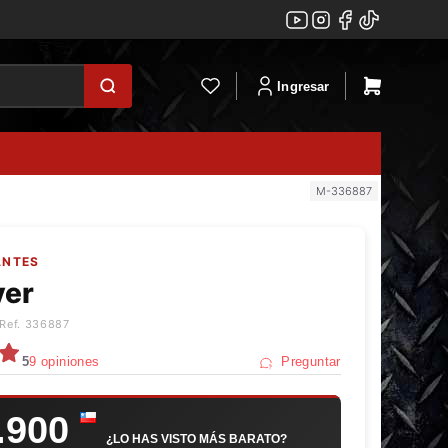
Ingresar
M-336887
ANTES
ver
 Ref. 336887
5
9 opiniones
Preguntar
.900
¿LO HAS VISTO MÁS BARATO?