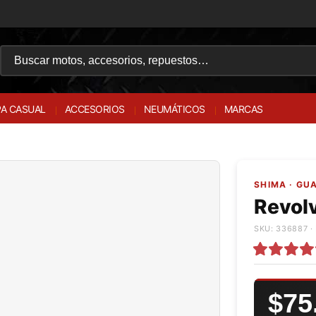
A CASUAL
ACCESORIOS
NEUMÁTICOS
MARCAS
SHIMA · GU
Revol
SKU: 336887 ·
$75