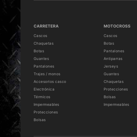
CARRETERA
MOTOCROSS
Cascos
Cascos
Chaquetas
Botas
Botas
Pantalones
Guantes
Antiparras
Pantalones
Jerseys
Trajes / monos
Guantes
Accesorios casco
Chaquetas
Electrónica
Protecciones
Térmicos
Bolsas
Impermeables
Impermeables
Protecciones
Bolsas