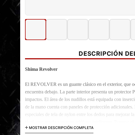
DESCRIPCIÓN D
Shima Revolver
El REVOLVER es un guante clásico en el exterior, que ocu
encuentra debajo.
La parte interior presenta un protect
impactos.
El área de los nudillos está equipada con inserc
de la mano cuenta con paneles de protección adicionales.
especiales de tela de nylon entre los dedos para mejorar la
táctil, que ayuda a usar un teléfono inteligente.
Ponerse el 
MOSTRAR DESCRIPCIÓN COMPLETA
agarre especial.