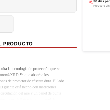
30 días pa
Producto sin
EL PRODUCTO
lta la tecnología de protección que se
or Poron®XRD ™ que absorbe los
iones de protector de cáscara dura.
El lado
El guante está hecho con inserciones
 circulación del aire y un panel de punta
guante es fácil gracias a un panel de