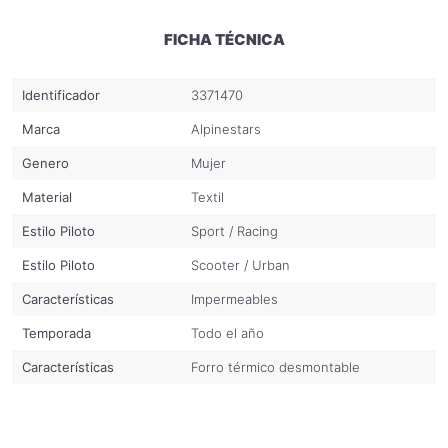
Forro térmico desmontable, cuerpo de 80 g, mangas de 80 g, para una
FICHA TÉCNICA
calidez, ajuste y comodidad óptimos.
Salidas de aire directas con cremallera, estratégicamente colocadas a
Identificador
3371470
ambos lados del torso para optimizar el flujo de aire en todas las capas
Marca
Alpinestars
cuando se abren y para proporcionar ventilación a la membrana WP fija.
Genero
Mujer
Material
Textil
Estilo Piloto
Sport / Racing
Estilo Piloto
Scooter / Urban
Características
Impermeables
Temporada
Todo el año
Características
Forro térmico desmontable