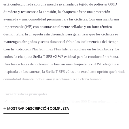
está confeccionada con una mezcla avanzada de tejido de poliéster 600D
duradero y resistente a la abrasión, la chaqueta ofrece una protección
avanzada y una comodidad premium para las ciclistas. Con una membrana
impermeable (WP) con costuras totalmente selladas y un forro térmico
desmontable, la chaqueta está diseñada para garantizar que los ciclistas se
mantengan abrigados y secos durante el frío o las inclemencias del tiempo.
Con la protección Nucleon Flex Plus líder en su clase en los hombros y los
codos, la chaqueta Stella T-SPS v2 WP es ideal para la conducción urbana.
Para los ciclistas deportivos que buscan una chaqueta textil WP elegante e
inspirada en las carreras, la Stella T-SPS v2 es una excelente opción que brinda
comodidad durante todo el año y rendimiento en clima húmedo.
Características principales
Construcción principal duradera de poliéster 600 D con refuerzo interno
MOSTRAR DESCRIPCIÓN COMPLETA
en hombros y codos para una mayor resistencia a la abrasión.
Forro interior impermeable fijo diseñado para mantener a los ciclistas
secos en condiciones de clima húmedo.