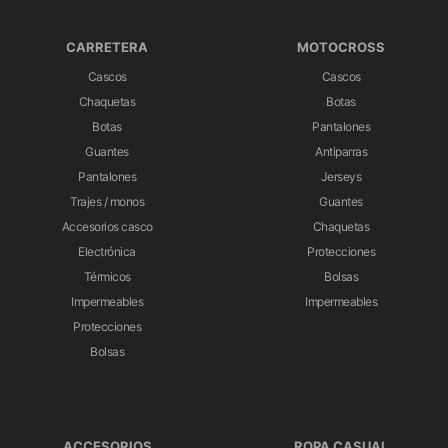
CARRETERA
MOTOCROSS
Cascos
Cascos
Chaquetas
Botas
Botas
Pantalones
Guantes
Antiparras
Pantalones
Jerseys
Trajes / monos
Guantes
Accesorios casco
Chaquetas
Electrónica
Protecciones
Térmicos
Bolsas
Impermeables
Impermeables
Protecciones
Bolsas
ACCESORIOS
ROPA CASUAL