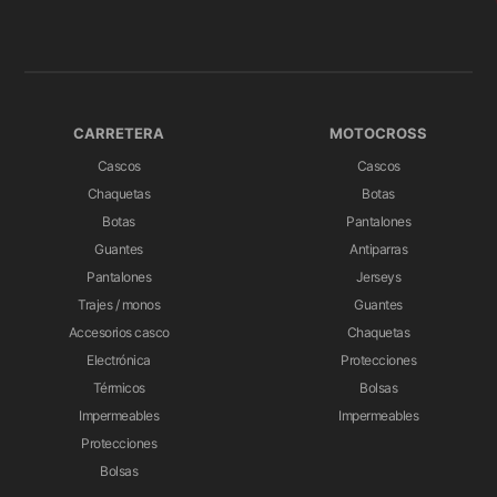
CARRETERA
MOTOCROSS
Cascos
Cascos
Chaquetas
Botas
Botas
Pantalones
Guantes
Antiparras
Pantalones
Jerseys
Trajes / monos
Guantes
Accesorios casco
Chaquetas
Electrónica
Protecciones
Térmicos
Bolsas
Impermeables
Impermeables
Protecciones
Bolsas