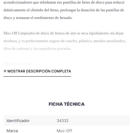
acondicionadores que rehidratan sus pastillas de freno de disco para reducir
drásticamente el chirrido del freno, prolongar la duración de las pastillas de
disco y restaurar el rendimiento de frenado.
Muc-Off Limpiador de disco de frenos de aire se seca rápidamente sin dejar
residuos, y es perfectamente seguro de caucho, plástico, metales anodizados,
fibra de carbono y las superficies pintadas.
Modo de empleo:
MOSTRAR DESCRIPCIÓN COMPLETA
Paso 1 - Shake puede activar fórmula. Aplicar a toda la zona del freno de modo
pastillas y discos son tratados.
Paso 2 - Dejar secar en unos segundos.
FICHA TÉCNICA
Identificador
34332
Marca
Muc-Off