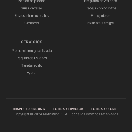
Política de precios
Programa de Afiliados
Guías de tallas
Trabaja con nosotros
Envíos Internacionales
Embajadores
Contacto
Invita a tus amigxs
SERVICIOS
Precio mínimo garantizado
Registro de usuarios
Tarjeta regalo
Ayuda
TÉRMINOS Y CONDICIONES
POLÍTICA DE PRIVACIDAD
POLÍTICA DE COOKIES
Copyright © 2024 Motomundi SPA · Todos los derechos reservados