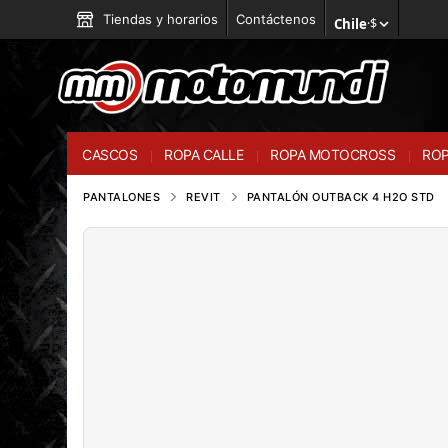
Tiendas y horarios
Contáctenos
Chile
·
$
CASCOS
ROPA CALLE
ROPA MOTOCROSS
ROP
PANTALONES
REVIT
PANTALÓN OUTBACK 4 H2O STD