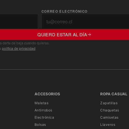
CORREO ELECTRÓNICO
QUIERO ESTAR AL DÍA
s darte de baja cuando quieras.
ra
política de privacidad
.
ACCESORIOS
ROPA CASUAL
Maletas
Zapatillas
Antirrobos
Chaquetas
Electrónica
Camisetas
Bolsas
Llaveros