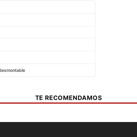
r).
uretano)
rto de protector de cadera SeeSmart CE nivel 1
s
 desmontable
 tobillos
TE RECOMENDAMOS
as.
ón corta, cremallera, cierre frontal de bloqueo