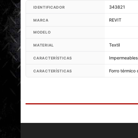
Cáscara externa 3:
100% poliamida.
343821
IDENTIFICADOR
Forro:
100% poliéster.
REVIT
MARCA
Forro térmico:
100% poliéster (aislamiento 100% poliéste
MODELO
Membrana:
100% poliamida (100% recubrimiento de poli
Protección: protección
Knox Flexiform CE en las rodillas, inse
Textil
MATERIAL
tipo B (RV33)
Impermeable
CARACTERÍSTICAS
Visibilidad:
Reflexión laminada en las pantorrillas.
Forro térmico
CARACTERÍSTICAS
Características ergonómicas:
Ajuste:
ajuste del recorrido, regular
Ajuste
:
correa de ajuste en la cintura, lengüeta de ajuste en los
Ventilación:
cremalleras VCS I en la parte superior de las piern
Características:
estiramiento en la cintura, cremallera de conexi
deslizante YKK, panel de agarre en el asiento
Bolsillos:
bolsillos ocultos, bolsillos abiertos