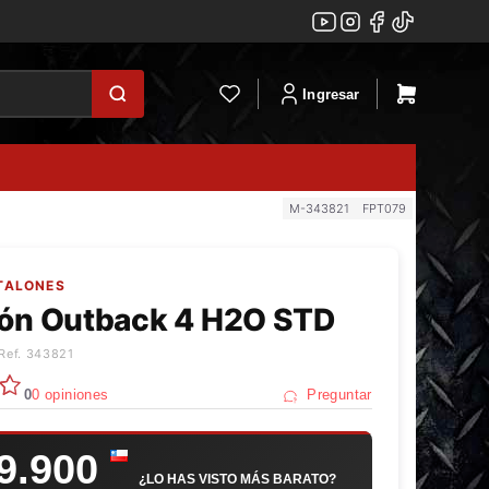
Ingresar
M-343821
FPT079
NTALONES
lón Outback 4 H2O STD
Ref. 343821
0
0 opiniones
Preguntar
9.900
¿LO HAS VISTO MÁS BARATO?