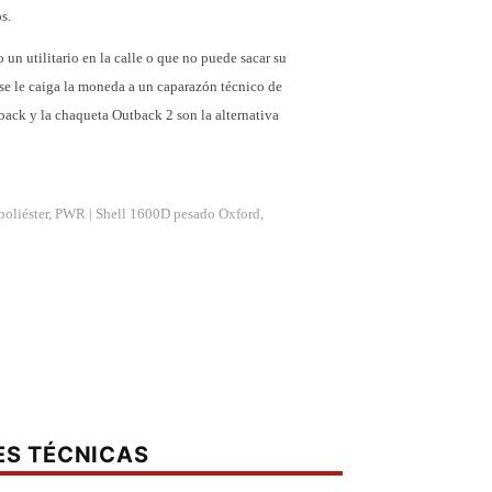
s.
un utilitario en la calle o que no puede sacar su
e se le caiga la moneda a un caparazón técnico de
ack y la chaqueta Outback 2 son la alternativa
 poliéster, PWR |
Shell 1600D pesado Oxford,
 H2O)
/ 24hrs)
ES TÉCNICAS