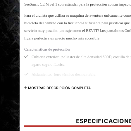
SeeSmart CE Nivel 1 son estándar para la protección contra impacto
Para el ciclista que utiliza su máquina de aventura únicamente como 
bicicleta del camino con la frecuencia suficiente para justificar qu
servicio muy pesado, ¡un traje como el REV'IT!
Los pantalones Outb
ligera perfecta a un precio mucho más accesible.
Características de protección
Cubierta exterior:
poliéster de alta densidad 600D, costilla de
agarre seguro, Lorica
Aislamiento:
forro térmico desmontable.
Impermeabilizante:
hydratex
desmontable
|
G-liner (5000mm
MOSTRAR DESCRIPCIÓN COMPLETA
Transpirabilidad:
hydratex desmontable |
G-liner (5000g / m2 
Composición:
Cáscara externa 1:
100% poliéster.
ESPECIFICACION
Cáscara exterior 2:
100% poliéster.