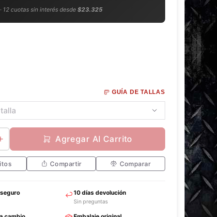
 · 12 cuotas sin interés desde
$23.325
GUÍA DE TALLAS
Agregar Al Carrito
itos
Compartir
Comparar
 seguro
10 días devolución
Sin preguntas
ra cambio
Embalaje original