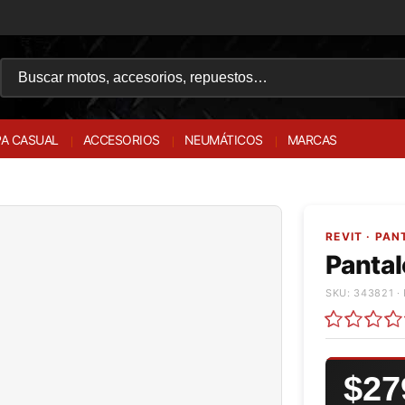
A CASUAL
ACCESORIOS
NEUMÁTICOS
MARCAS
REVIT · PA
Panta
SKU: 343821 · 
$27