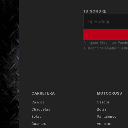
TU NOMBRE
Sin spam. Sin ventas. Puede
Al suscribirte aceptas nuest
CARRETERA
MOTOCROSS
Cascos
Cascos
Chaquetas
Botas
Botas
Pantalones
Guantes
Antiparras