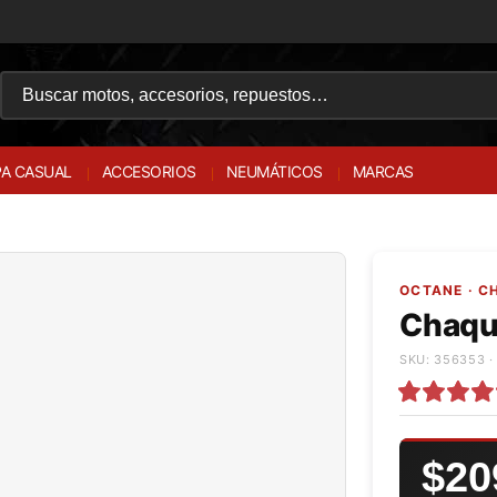
A CASUAL
ACCESORIOS
NEUMÁTICOS
MARCAS
OCTANE · C
Chaqu
SKU: 356353 ·
$20