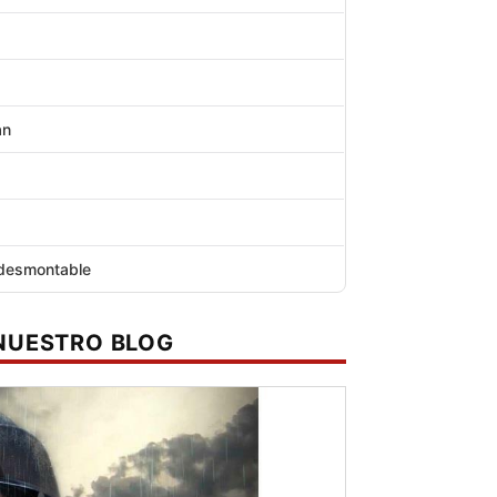
an
s
 desmontable
 NUESTRO BLOG