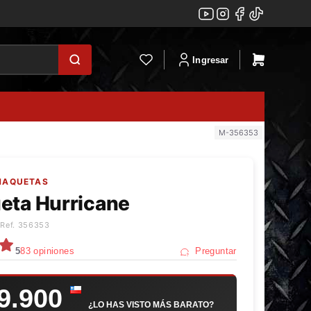
Ingresar
M-356353
HAQUETAS
eta Hurricane
 Ref. 356353
5
83 opiniones
Preguntar
9.900
¿LO HAS VISTO MÁS BARATO?