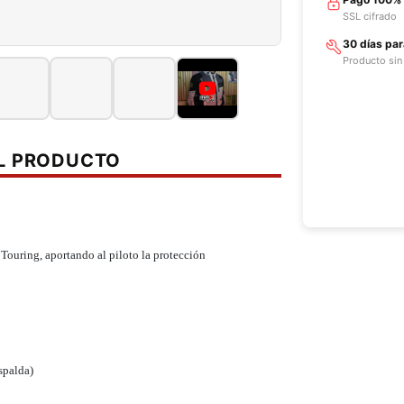
SSL cifrado
30 días pa
Producto sin
EL PRODUCTO
Touring, aportando al piloto la protección
spalda)