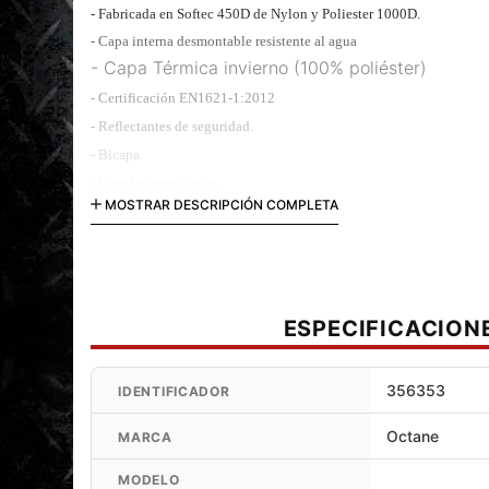
- Fabricada en Softec 450D de Nylon y Poliester 1000D.
- Capa interna desmontable resistente al agua
- Capa Térmica invierno (100% poliéster)
- Certificación EN1621-1:2012
- Reflectantes de seguridad.
- Bicapa.
- Ventilaciones varias
MOSTRAR DESCRIPCIÓN COMPLETA
- Cierres YKK
ESPECIFICACION
356353
IDENTIFICADOR
Octane
MARCA
MODELO