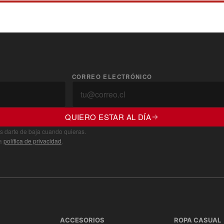
CORREO ELECTRÓNICO
QUIERO ESTAR AL DÍA
s darte de baja cuando quieras.
ra
política de privacidad
.
ACCESORIOS
ROPA CASUAL