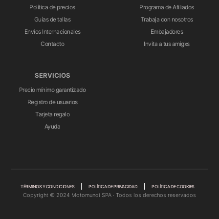
Política de precios
Programa de Afiliados
Guías de tallas
Trabaja con nosotros
Envíos Internacionales
Embajadores
Contacto
Invita a tus amigxs
SERVICIOS
Precio mínimo garantizado
Registro de usuarios
Tarjeta regalo
Ayuda
TÉRMINOS Y CONDICIONES
POLÍTICA DE PRIVACIDAD
POLÍTICA DE COOKIES
Copyright © 2024 Motomundi SPA · Todos los derechos reservados