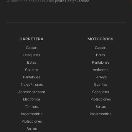
Al suscribirte aceptas nuestra
política de privacidad
.
CARRETERA
MOTOCROSS
Cascos
Cascos
Chaquetas
Botas
Botas
Pantalones
Guantes
Antiparras
Pantalones
Jerseys
Trajes / monos
Guantes
Accesorios casco
Chaquetas
Electrónica
Protecciones
Térmicos
Bolsas
Impermeables
Impermeables
Protecciones
Bolsas