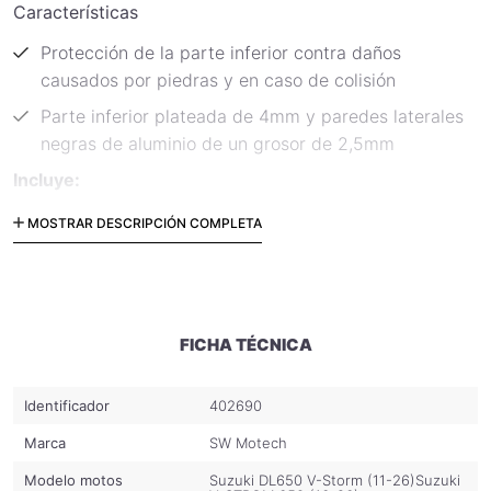
Características
Protección de la parte inferior contra daños
causados por piedras y en caso de colisión
Parte inferior plateada de 4mm y paredes laterales
negras de aluminio de un grosor de 2,5mm
Incluye:
Protector de motor
MOSTRAR DESCRIPCIÓN COMPLETA
Material de fijación
Instrucciones de fijación
Código: MSS.05.759.10001/B
FICHA TÉCNICA
Identificador
402690
Marca
SW Motech
Modelo motos
Suzuki DL650 V-Storm (11-26)
Suzuki