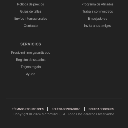
Política de precios
Programa de Afiliados
Guías de tallas
Trabaja con nosotros
Envíos Internacionales
Embajadores
Contacto
Invita a tus amigxs
SERVICIOS
Precio mínimo garantizado
Registro de usuarios
Tarjeta regalo
Ayuda
TÉRMINOS Y CONDICIONES
POLÍTICA DE PRIVACIDAD
POLÍTICA DE COOKIES
Copyright © 2024 Motomundi SPA · Todos los derechos reservados