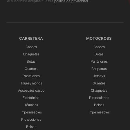
Al suscribirte aceptas nuestra
política de privacidad
.
CARRETERA
MOTOCROSS
Cascos
Cascos
Chaquetas
Botas
Botas
Pantalones
Guantes
Antiparras
Pantalones
Jerseys
Trajes / monos
Guantes
Accesorios casco
Chaquetas
Electrónica
Protecciones
Térmicos
Bolsas
Impermeables
Impermeables
Protecciones
Bolsas