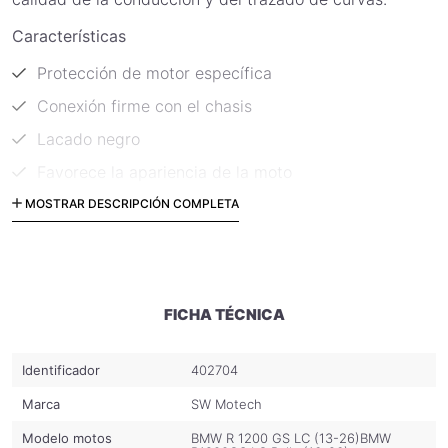
Características
Protección de motor específica
Conexión firme con el chasis
Lacado negro
Favorece la apariencia de la moto
diámetro del tubo 27mm
MOSTRAR DESCRIPCIÓN COMPLETA
Material: acero
Incluye:
2 protecciones de motor
FICHA TÉCNICA
Material de fijación
Identificador
402704
Instrucciones de fijación
Marca
SW Motech
Código: SBL.07.783.10001/B
Modelo motos
BMW R 1200 GS LC (13-26)
BMW