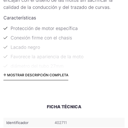
calidad de la conducción y del trazado de curvas.
Características
Protección de motor específica
Conexión firme con el chasis
Lacado negro
Favorece la apariencia de la moto
diámetro del tubo 27mm
Material: acero
MOSTRAR DESCRIPCIÓN COMPLETA
Incluye:
2 protecciones de motor
Material de fijación
FICHA TÉCNICA
Instrucciones de fijación
Identificador
402711
Código: SBL.08.297.10002/B