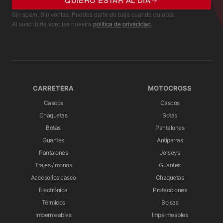
Sin spam. Sin ventas. Puedes darte de baja cuando quieras.
Al suscribirte aceptas nuestra
política de privacidad
.
CARRETERA
MOTOCROSS
Cascos
Cascos
Chaquetas
Botas
Botas
Pantalones
Guantes
Antiparras
Pantalones
Jerseys
Trajes / monos
Guantes
Accesorios casco
Chaquetas
Electrónica
Protecciones
Térmicos
Bolsas
Impermeables
Impermeables