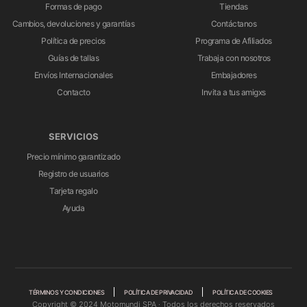
Formas de pago
Tiendas
Cambios, devoluciones y garantías
Contáctanos
Política de precios
Programa de Afiliados
Guías de tallas
Trabaja con nosotros
Envíos Internacionales
Embajadores
Contacto
Invita a tus amigxs
SERVICIOS
Precio mínimo garantizado
Registro de usuarios
Tarjeta regalo
Ayuda
TÉRMINOS Y CONDICIONES
POLÍTICA DE PRIVACIDAD
POLÍTICA DE COOKIES
Copyright © 2024 Motomundi SPA · Todos los derechos reservados