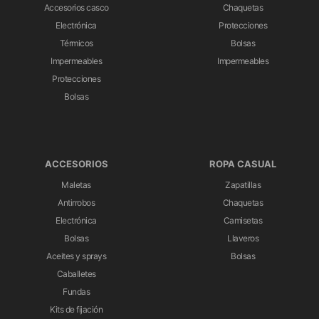
Accesorios casco
Chaquetas
Electrónica
Protecciones
Térmicos
Bolsas
Impermeables
Impermeables
Protecciones
Bolsas
ACCESORIOS
ROPA CASUAL
Maletas
Zapatillas
Antirrobos
Chaquetas
Electrónica
Camisetas
Bolsas
Llaveros
Aceites y sprays
Bolsas
Caballetes
Fundas
Kits de fijación