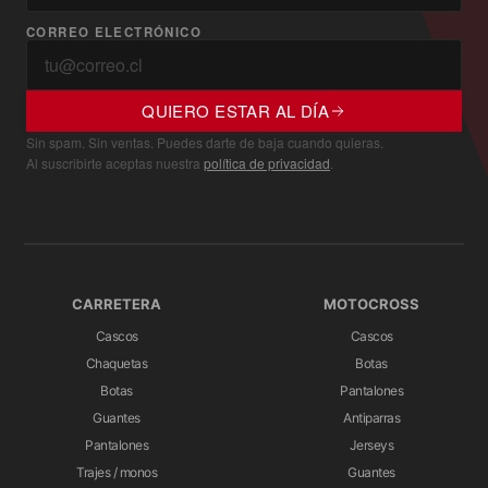
CORREO ELECTRÓNICO
QUIERO ESTAR AL DÍA
Sin spam. Sin ventas. Puedes darte de baja cuando quieras.
Al suscribirte aceptas nuestra
política de privacidad
.
CARRETERA
MOTOCROSS
Cascos
Cascos
Chaquetas
Botas
Botas
Pantalones
Guantes
Antiparras
Pantalones
Jerseys
Trajes / monos
Guantes