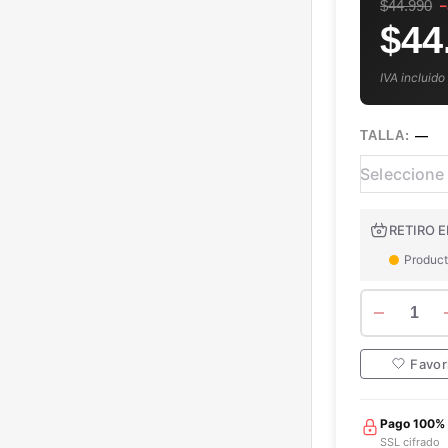
$44.990
$44
IVA incluido
TALLA:
—
RETIRO E
Product
1
Favor
Pago 100%
SSL cifrado