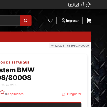
Ingresar
M-427296
6539503400000
SOS DE ESTANQUE
ystem BMW
GS/800GS
 Ref. 427296
0
0 opiniones
Preguntar