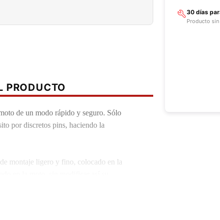
30 días pa
Producto sin
EL PRODUCTO
 moto de un modo rápido y seguro. Sólo
sito por discretos pins, haciendo la
e montaje ligero y fino, colocado en la
uado en la moto, sin modificar así su