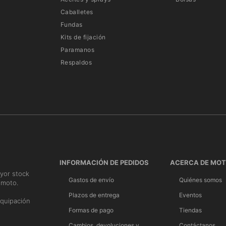
Caballetes
Fundas
Kits de fijación
Paramanos
Respaldos
INFORMACIÓN DE PEDIDOS
ACERCA DE MO
yor stock
Gastos de envío
Quiénes somos
 moto.
n
Plazos de entrega
Eventos
quipación
Formas de pago
Tiendas
Cambios, devoluciones y
Contáctanos