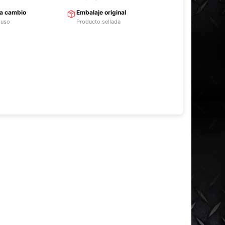
ra cambio
Embalaje original
 uso
Producto sellada