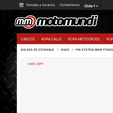
Tiendas y horarios
Contáctenos
Chile
·
$
CASCOS
ROPA CALLE
ROPA MOTOCROSS
ROP
BOLSOS DE ESTANQUE
SHAD
PIN SYSTEM BMW F700G
–40% OFF