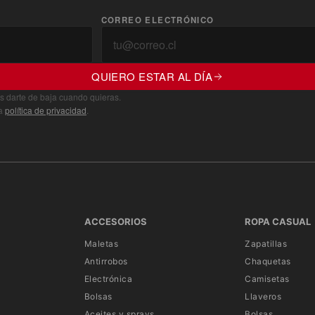
CORREO ELECTRÓNICO
QUIERO ESTAR AL DÍA
s darte de baja cuando quieras.
ra
política de privacidad
.
ACCESORIOS
ROPA CASUAL
Maletas
Zapatillas
Antirrobos
Chaquetas
Electrónica
Camisetas
Bolsas
Llaveros
Aceites y sprays
Bolsas