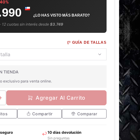
–40%
.990
¿LO HAS VISTO MÁS BARATO?
 · 12 cuotas sin interés desde
$3.749
GUÍA DE TALLAS
N TIENDA
o exclusivo para venta online.
Agregar Al Carrito
itos
Compartir
Comparar
 seguro
10 días devolución
Sin preguntas