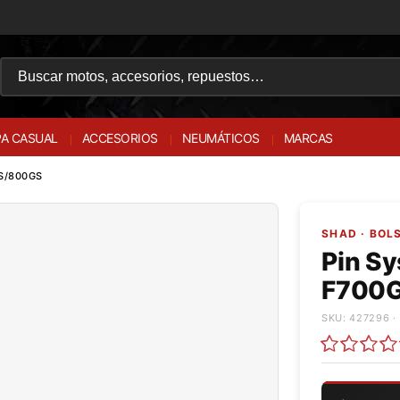
A CASUAL
ACCESORIOS
NEUMÁTICOS
MARCAS
S/800GS
SHAD · BOL
Pin S
F700
SKU: 427296 ·