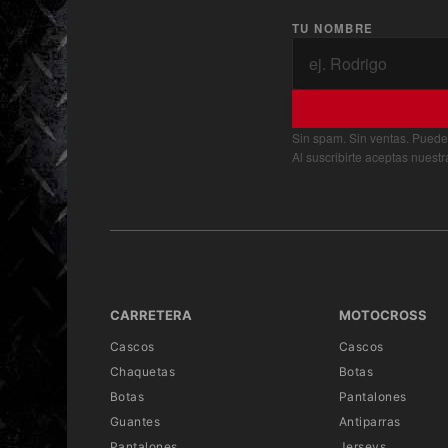
TU NOMBRE
Sin spam. Sin ventas. Puede
Al suscribirte aceptas nuest
CARRETERA
MOTOCROSS
Cascos
Cascos
Chaquetas
Botas
Botas
Pantalones
Guantes
Antiparras
Pantalones
Jerseys