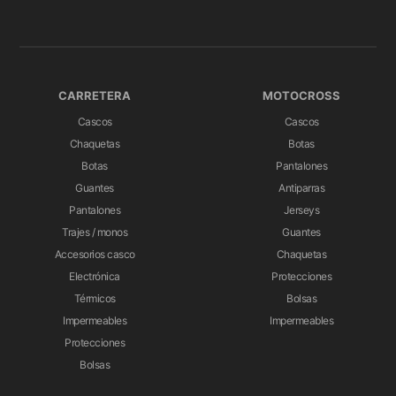
CARRETERA
MOTOCROSS
Cascos
Cascos
Chaquetas
Botas
Botas
Pantalones
Guantes
Antiparras
Pantalones
Jerseys
Trajes / monos
Guantes
Accesorios casco
Chaquetas
Electrónica
Protecciones
Térmicos
Bolsas
Impermeables
Impermeables
Protecciones
Bolsas