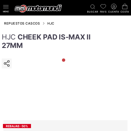
MENÚ
BUSCAR
FAVS
CUENTA
CESTA
REPUESTOS CASCOS
HJC
HJC
CHEEK PAD IS-MAX II
27MM
REBAJAS -50%