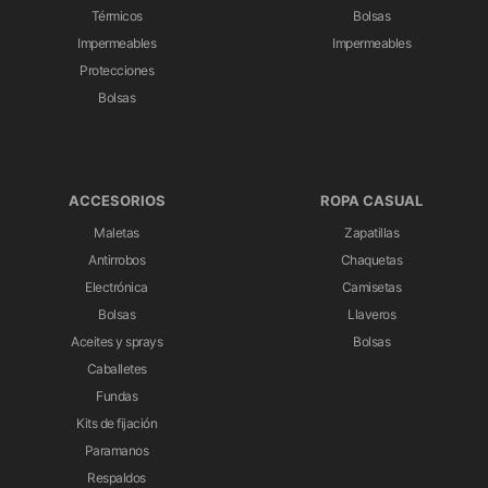
Térmicos
Bolsas
Impermeables
Impermeables
Protecciones
Bolsas
ACCESORIOS
ROPA CASUAL
Maletas
Zapatillas
Antirrobos
Chaquetas
Electrónica
Camisetas
Bolsas
Llaveros
Aceites y sprays
Bolsas
Caballetes
Fundas
Kits de fijación
Paramanos
Respaldos