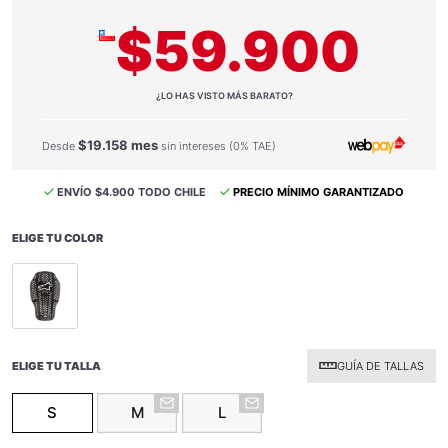
$59.900
¿LO HAS VISTO MÁS BARATO?
$19.158 mes
Desde
sin intereses (0% TAE)
ENVÍO $4.900 TODO CHILE
PRECIO MÍNIMO GARANTIZADO
ELIGE TU COLOR
selected
ELIGE TU TALLA
GUÍA DE TALLAS
S
M
L