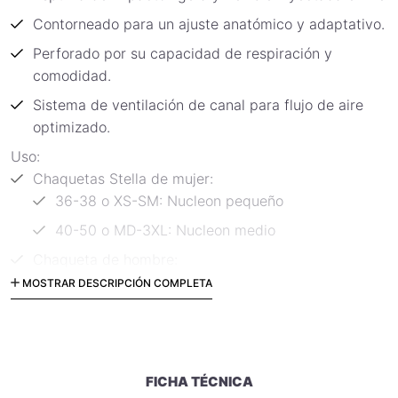
Contorneado para un ajuste anatómico y adaptativo.
Perforado por su capacidad de respiración y
comodidad.
Sistema de ventilación de canal para flujo de aire
optimizado.
Uso:
Chaquetas Stella de mujer:
36-38 o XS-SM: Nucleon pequeño
40-50 o MD-3XL: Nucleon medio
Chaqueta de hombre:
44-50 o XS-MD: Nucleon medio
MOSTRAR DESCRIPCIÓN COMPLETA
52-64 o LG-4XL: Nucleon grande
Dimensiones:
SM - 15 "de largo x 8.75" de ancho
FICHA TÉCNICA
MD - 16.75 "L x 9.75 W