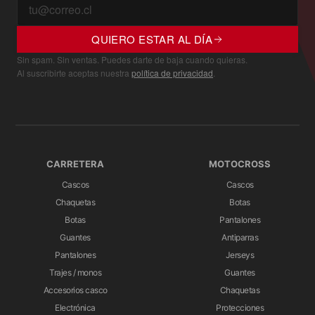
QUIERO ESTAR AL DÍA
Sin spam. Sin ventas. Puedes darte de baja cuando quieras.
Al suscribirte aceptas nuestra
política de privacidad
.
CARRETERA
MOTOCROSS
Cascos
Cascos
Chaquetas
Botas
Botas
Pantalones
Guantes
Antiparras
Pantalones
Jerseys
Trajes / monos
Guantes
Accesorios casco
Chaquetas
Electrónica
Protecciones