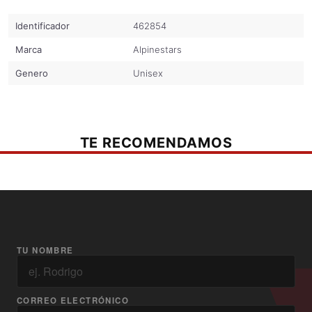
LG - 17.75 "de largo x 10.75" de ancho
Identificador
462854
Marca
Alpinestars
Genero
Unisex
TE RECOMENDAMOS
TU NOMBRE
CORREO ELECTRÓNICO