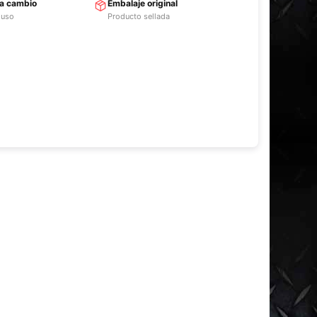
ra cambio
Embalaje original
 uso
Producto sellada