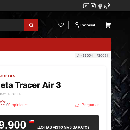
Ingresar
M-488654
FSO031
AQUETAS
ta Tracer Air 3
 Ref. 488654
0
0 opiniones
Preguntar
9.900
¿LO HAS VISTO MÁS BARATO?