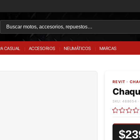
A CASUAL
ACCESORIOS
NEUMÁTICOS
MARCAS
REVIT · CH
Chaque
SKU: 488654 ·
$23