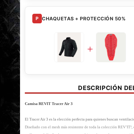
P
CHAQUETAS + PROTECCIÓN 50%
DESCRIPCIÓN D
Camisa REVIT Tracer Air 3
El Tracer Air 3 es la elección perfecta para quienes buscan ventilac
Diseñado con el mesh más resistente de toda la colección REV’IT!,