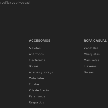
ra
política de privacidad
.
ACCESORIOS
ROPA CASUAL
Maletas
Zapatillas
Antirrobos
Chaquetas
Electrónica
Camisetas
Bolsas
Llaveros
Aceites y sprays
Bolsas
Caballetes
Fundas
Kits de fijación
Paramanos
Respaldos