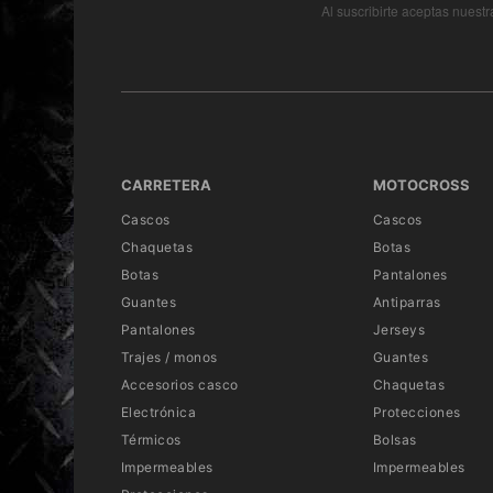
Al suscribirte aceptas nuest
CARRETERA
MOTOCROSS
Cascos
Cascos
Chaquetas
Botas
Botas
Pantalones
Guantes
Antiparras
Pantalones
Jerseys
Trajes / monos
Guantes
Accesorios casco
Chaquetas
Electrónica
Protecciones
Térmicos
Bolsas
Impermeables
Impermeables