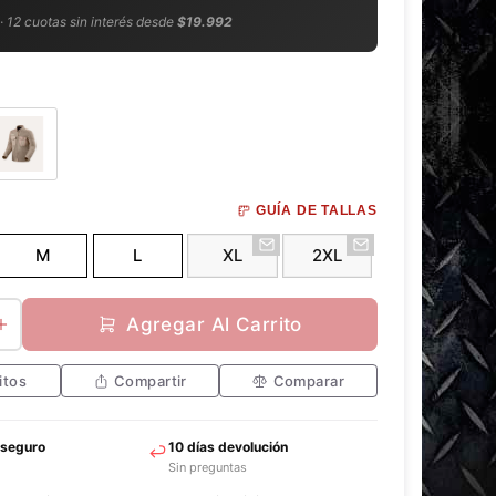
 · 12 cuotas sin interés desde
$19.992
s
GUÍA DE TALLAS
e
l
M
L
XL
2XL
e
c
t
Agregar Al Carrito
e
d
itos
Compartir
Comparar
 seguro
10 días devolución
Sin preguntas