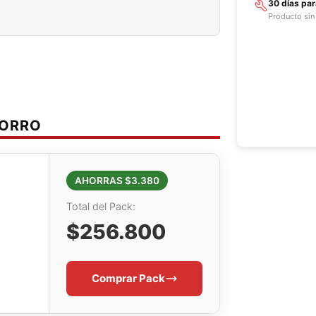
30 días pa
Producto sin
HORRO
AHORRAS $3.380
Total del Pack:
$256.800
Comprar Pack