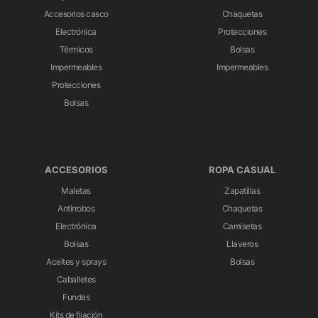
Accesorios casco
Chaquetas
Electrónica
Protecciones
Térmicos
Bolsas
Impermeables
Impermeables
Protecciones
Bolsas
ACCESORIOS
ROPA CASUAL
Maletas
Zapatillas
Antirrobos
Chaquetas
Electrónica
Camisetas
Bolsas
Llaveros
Aceites y sprays
Bolsas
Caballetes
Fundas
Kits de fijación