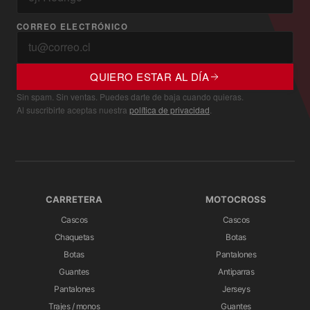
CORREO ELECTRÓNICO
QUIERO ESTAR AL DÍA
Sin spam. Sin ventas. Puedes darte de baja cuando quieras.
Al suscribirte aceptas nuestra
política de privacidad
.
CARRETERA
MOTOCROSS
Cascos
Cascos
Chaquetas
Botas
Botas
Pantalones
Guantes
Antiparras
Pantalones
Jerseys
Trajes / monos
Guantes