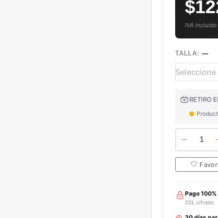
$12
IVA incluido
TALLA:
—
RETIRO E
Product
1
Favor
Pago 100%
SSL cifrado
30 días pa