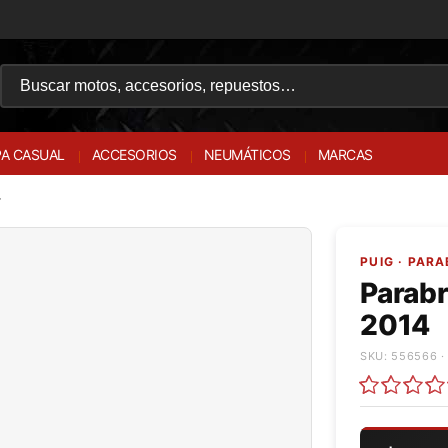
A CASUAL
ACCESORIOS
NEUMÁTICOS
MARCAS
4
PUIG · PAR
Parab
2014
SKU: 556566 ·