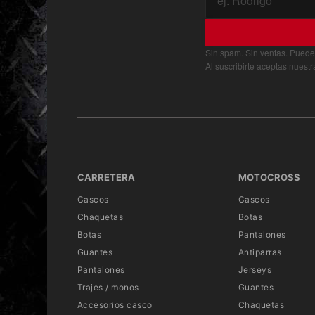
Sin spam. Sin ventas. Puede
Al suscribirte aceptas nuest
CARRETERA
MOTOCROSS
Cascos
Cascos
Chaquetas
Botas
Botas
Pantalones
Guantes
Antiparras
Pantalones
Jerseys
Trajes / monos
Guantes
Accesorios casco
Chaquetas