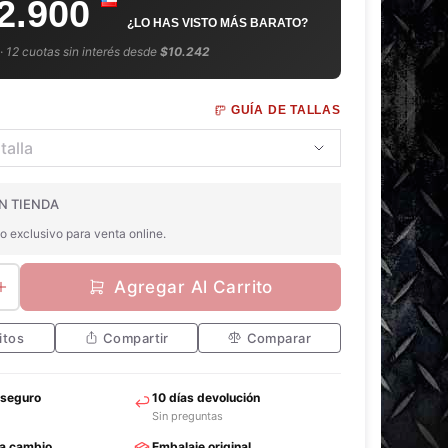
2.900
¿LO HAS VISTO MÁS BARATO?
 · 12 cuotas sin interés desde
$10.242
GUÍA DE TALLAS
N TIENDA
o exclusivo para venta online.
Agregar Al Carrito
itos
Compartir
Comparar
 seguro
10 días devolución
Sin preguntas
ra cambio
Embalaje original