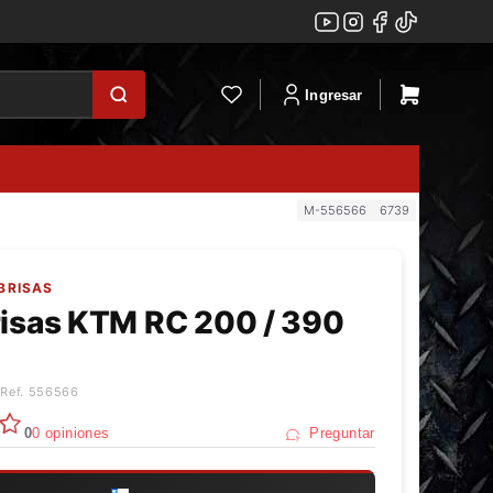
Ingresar
M-556566
6739
ABRISAS
risas KTM RC 200 / 390
 Ref. 556566
0
0 opiniones
Preguntar