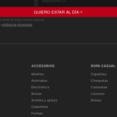
QUIERO ESTAR AL DÍA
s darte de baja cuando quieras.
ra
política de privacidad
.
ACCESORIOS
ROPA CASUAL
Maletas
Zapatillas
Antirrobos
Chaquetas
Electrónica
Camisetas
Bolsas
Llaveros
Aceites y sprays
Bolsas
Caballetes
Fundas