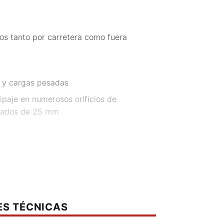
os tanto por carretera como fuera
s y cargas pesadas
ipaje en numerosos orificios de
brados de 25 mm
inales con elementos de montaje
 muy ligera, aunque robusta, de 4
avés de recubrimiento de polvo
ES TÉCNICAS