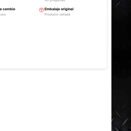
ra cambio
Embalaje original
 uso
Producto sellada