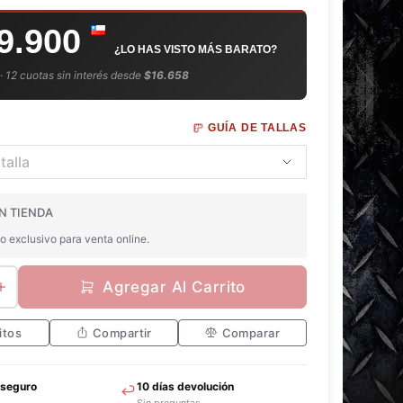
9.900
¿LO HAS VISTO MÁS BARATO?
 · 12 cuotas sin interés desde
$16.658
GUÍA DE TALLAS
N TIENDA
o exclusivo para venta online.
Agregar Al Carrito
itos
Compartir
Comparar
 seguro
10 días devolución
Sin preguntas