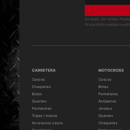
Sin spam. Sin ventas. Puede
Al suscribirte aceptas nuest
CARRETERA
MOTOCROSS
Cascos
Cascos
Chaquetas
Botas
Botas
Pantalones
Guantes
Antiparras
Pantalones
Jerseys
Trajes / monos
Guantes
Accesorios casco
Chaquetas