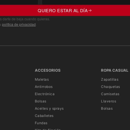
QUIERO ESTAR AL DÍA
s darte de baja cuando quieras.
ra
política de privacidad
.
ACCESORIOS
ROPA CASUAL
Maletas
Zapatillas
Antirrobos
Chaquetas
Electrónica
Camisetas
Bolsas
Llaveros
Aceites y sprays
Bolsas
Caballetes
Fundas