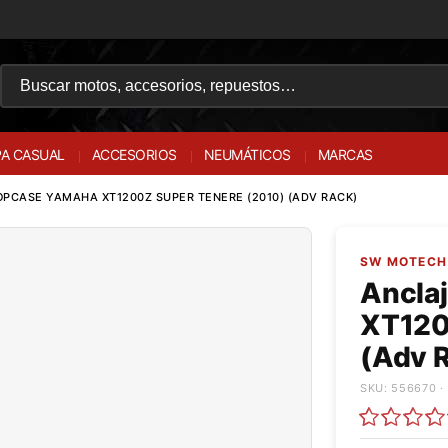
A CASUAL
ACCESORIOS
NEUMÁTICOS
MARCAS
PCASE YAMAHA XT1200Z SUPER TENERE (2010) (ADV RACK)
SW MOTECH 
Ancla
XT120
(Adv 
SKU: 556670 ·