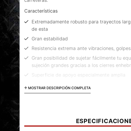
carreteras.
Características
Extremadamente robusto para trayectos larg
de esta
Gran estabilidad
Resistencia extrema ante vibraciones, golpe
Gran posibilidad de sujetar fácilmente tu equ
sujeción grandes gracias a los cierres enhe
Superficie de apoyo especialmente amplia
Montaje sencillo con puntos de montaje orig
MOSTRAR DESCRIPCIÓN COMPLETA
específicos del modelo
Fabricación a partir de aleación de aluminio
mm de espesor
Protección eficiente contra la corrosión a tr
ESPECIFICACION
negro