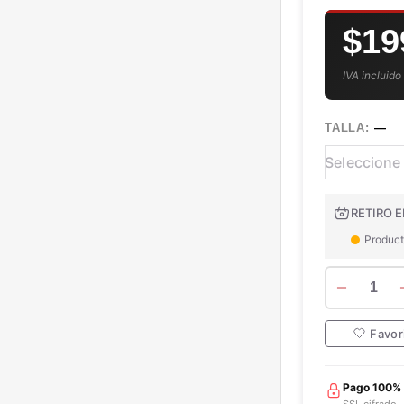
$19
IVA incluido
TALLA:
—
RETIRO E
Product
1
Favor
Pago 100%
SSL cifrado