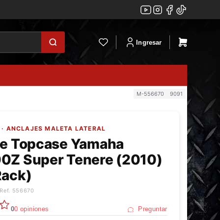
Ingresar
M-556670
9091
· ANCLAJES MALETA LATERAL
je Topcase Yamaha
0Z Super Tenere (2010)
Rack)
 Ref. 556670
0
0 opiniones
Preguntar