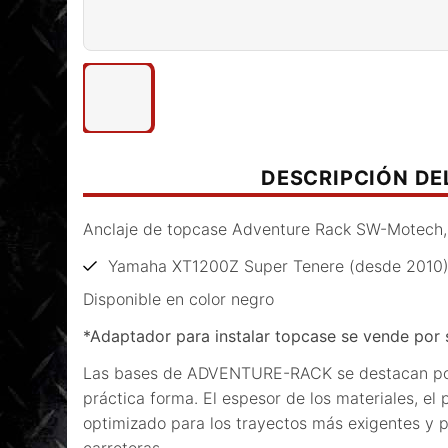
DESCRIPCIÓN D
Anclaje de topcase Adventure Rack SW-Motech,
Yamaha XT1200Z Super Tenere (desde 2010
Disponible en color negro
*Adaptador para instalar topcase se vende por
Las bases de ADVENTURE-RACK se destacan por 
práctica forma. El espesor de los materiales, el
optimizado para los trayectos más exigentes y p