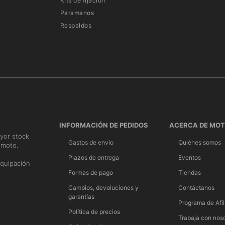
Kits de fijación
Paramanos
Respaldos
INFORMACIÓN DE PEDIDOS
ACERCA DE MO
yor stock
Gastos de envío
Quiénes somos
 moto.
n
Plazos de entrega
Eventos
quipación
Formas de pago
Tiendas
Cambios, devoluciones y
Contáctanos
garantías
Programa de Afil
Política de precios
Trabaja con nos