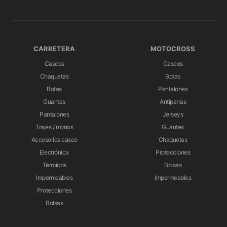
CARRETERA
MOTOCROSS
Cascos
Cascos
Chaquetas
Botas
Botas
Pantalones
Guantes
Antiparras
Pantalones
Jerseys
Trajes / monos
Guantes
Accesorios casco
Chaquetas
Electrónica
Protecciones
Térmicos
Bolsas
Impermeables
Impermeables
Protecciones
Bolsas