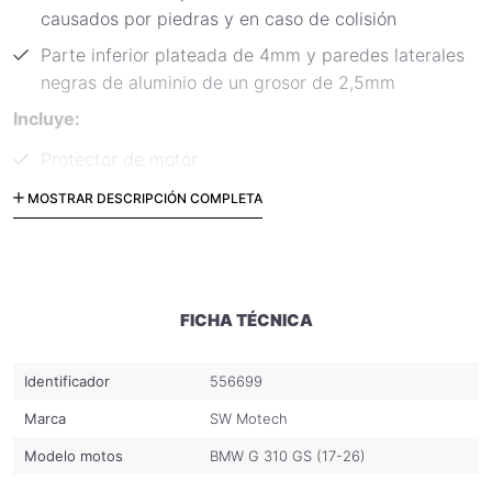
causados por piedras y en caso de colisión
Parte inferior plateada de 4mm y paredes laterales
negras de aluminio de un grosor de 2,5mm
Incluye:
Protector de motor
Material de fijación
MOSTRAR DESCRIPCIÓN COMPLETA
Instrucciones de fijación
Código: MSS.07.862.10000/S
FICHA TÉCNICA
Identificador
556699
Marca
SW Motech
Modelo motos
BMW G 310 GS (17-26)