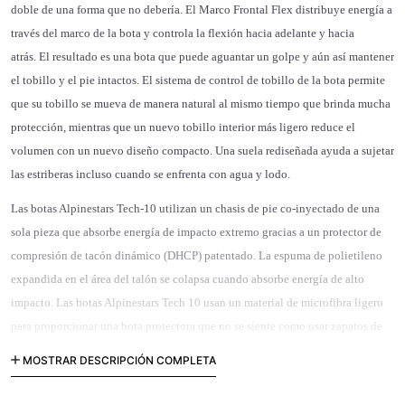
doble de una forma que no debería.
El Marco Frontal Flex distribuye energía a
través del marco de la bota y controla la flexión hacia adelante y hacia
atrás.
El resultado es una bota que puede aguantar un golpe y aún así mantener
el tobillo y el pie intactos.
El sistema de control de tobillo de la bota permite
que su tobillo se mueva de manera natural al mismo tiempo que brinda mucha
protección, mientras que un nuevo tobillo interior más ligero reduce el
volumen con un nuevo diseño compacto.
Una suela rediseñada ayuda a sujetar
las estriberas incluso cuando se enfrenta con agua y lodo.
Las botas Alpinestars Tech-10 utilizan un chasis de pie co-inyectado de una
sola pieza que absorbe energía de impacto extremo gracias a un protector de
compresión de tacón dinámico (DHCP) patentado.
La espuma de polietileno
expandida en el área del talón se colapsa cuando absorbe energía de alto
impacto.
Las botas Alpinestars Tech 10 usan un material de microfibra ligero
para proporcionar una bota protectora que no se siente como usar zapatos de
cemento.
Sus placas de espinilla y pantorrilla se han optimizado para
MOSTRAR DESCRIPCIÓN COMPLETA
mantener la bota delgada sin renunciar a la protección.
La combinación de
nuevas características hace que las botas Alpinestars Tech 10 sean las mejores