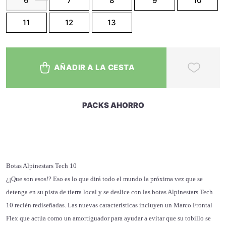
6
7
8
9
10
11
12
13
AÑADIR A LA CESTA
PACKS AHORRO
Botas Alpinestars Tech 10
¿¡Que son esos!?
Eso es lo que dirá todo el mundo la próxima vez que se
detenga en su pista de tierra local y se deslice con las botas Alpinestars Tech
10 recién rediseñadas.
Las nuevas características incluyen un Marco Frontal
Flex que actúa como un amortiguador para ayudar a evitar que su tobillo se