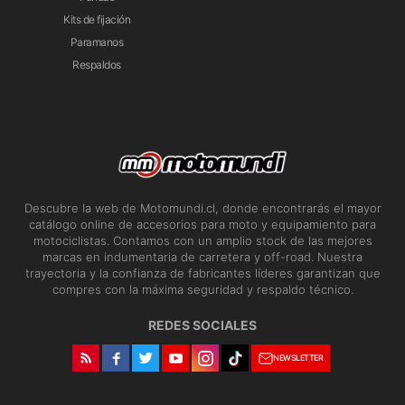
Sistema de cierre doble con solapa interna de microfibra más sujetadores
Kits de fijación
de gancho y bucle para un ajuste preciso
Paramanos
La suave polaina de microfibra sella el agua y la suciedad
Respaldos
Forro de tejido de polietileno con espuma de celda abierta 3D con
gamuza antideslizante en el talón
Certificado CE
Descubre la web de Motomundi.cl, donde encontrarás el mayor
catálogo online de accesorios para moto y equipamiento para
motociclistas. Contamos con un amplio stock de las mejores
marcas en indumentaria de carretera y off-road. Nuestra
trayectoria y la confianza de fabricantes líderes garantizan que
compres con la máxima seguridad y respaldo técnico.
REDES SOCIALES
NEWSLETTER