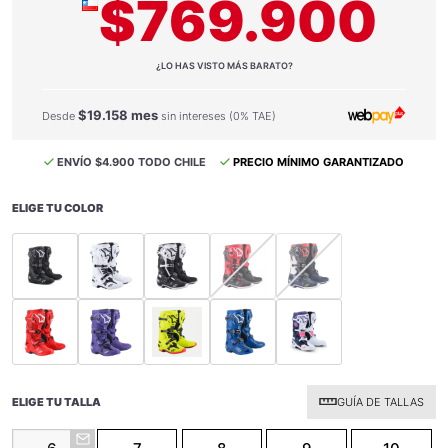
$769.900
¿LO HAS VISTO MÁS BARATO?
$19.158 mes
Desde
sin intereses (0% TAE)
ENVÍO $4.900 TODO CHILE
PRECIO MÍNIMO GARANTIZADO
ELIGE TU COLOR
selected
selected
selected
selected
selected
selected
selected
selected
selected
selected
ELIGE TU TALLA
GUÍA DE TALLAS