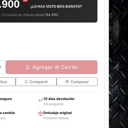
.900
¿LO HAS VISTO MÁS BARATO?
 · 12 cuotas sin interés desde
$4.992
Agregar Al Carrito
itos
Compartir
Comparar
 seguro
10 días devolución
Sin preguntas
ra cambio
Embalaje original
 uso
Producto sellada