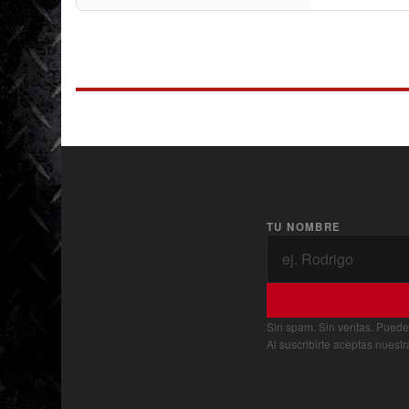
TU NOMBRE
Sin spam. Sin ventas. Puede
Al suscribirte aceptas nuest