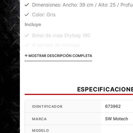
Dimensiones: Ancho: 39 cm / Alto: 25 / Prof
Color: Gris
Incluye
Bolso de viaje Drybag 180
4 correas de montaje
Correa de hombro
MOSTRAR DESCRIPCIÓN COMPLETA
ESPECIFICACION
673962
IDENTIFICADOR
SW Motech
MARCA
MODELO