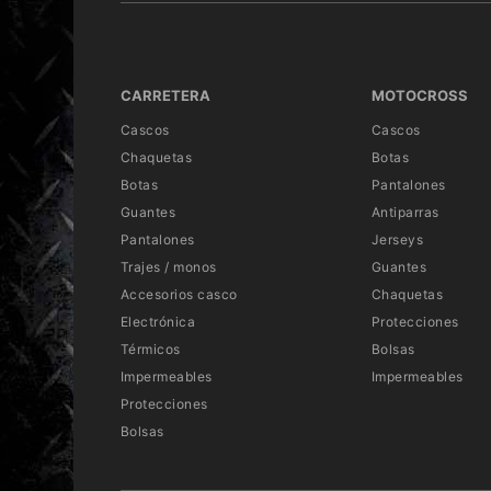
CARRETERA
MOTOCROSS
Cascos
Cascos
Chaquetas
Botas
Botas
Pantalones
Guantes
Antiparras
Pantalones
Jerseys
Trajes / monos
Guantes
Accesorios casco
Chaquetas
Electrónica
Protecciones
Térmicos
Bolsas
Impermeables
Impermeables
Protecciones
Bolsas