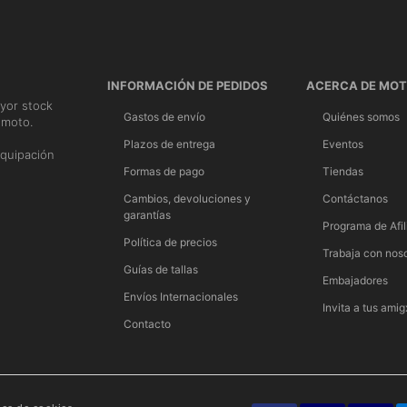
INFORMACIÓN DE PEDIDOS
ACERCA DE MO
yor stock
Gastos de envío
Quiénes somos
 moto.
n
Plazos de entrega
Eventos
quipación
Formas de pago
Tiendas
Cambios, devoluciones y
Contáctanos
garantías
Programa de Afil
Política de precios
Trabaja con nos
Guías de tallas
Embajadores
Envíos Internacionales
Invita a tus amig
Contacto