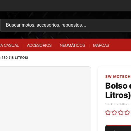
A CASUAL
ACCESORIOS
NEUMÁTICOS
MARCAS
180 (18 LITROS)
SW MOTECH 
Bolso 
Litros
SKU: 673962 ·