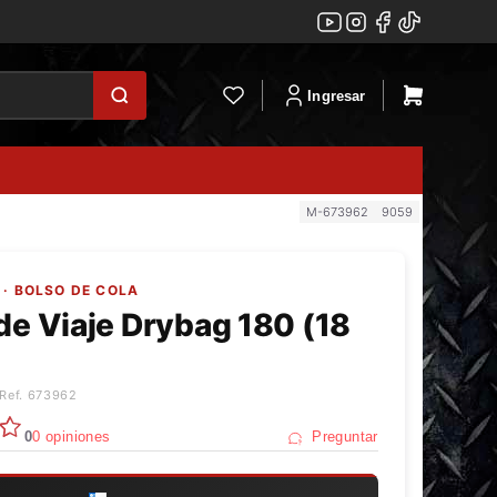
Ingresar
M-673962
9059
· BOLSO DE COLA
de Viaje Drybag 180 (18
)
 Ref. 673962
0
0 opiniones
Preguntar