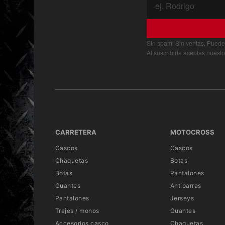
Sin spam. Sin ventas. Puede
Al suscribirte aceptas nuest
CARRETERA
MOTOCROSS
Cascos
Cascos
Chaquetas
Botas
Botas
Pantalones
Guantes
Antiparras
Pantalones
Jerseys
Trajes / monos
Guantes
Accesorios casco
Chaquetas