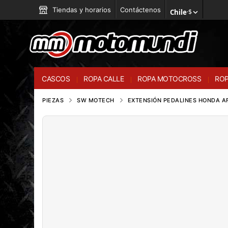
Tiendas y horarios
Contáctenos
Chile
·
$
CASCOS
ROPA CALLE
ROPA MOTOCROSS
ROP
PIEZAS
SW MOTECH
EXTENSIÓN PEDALINES HONDA AF