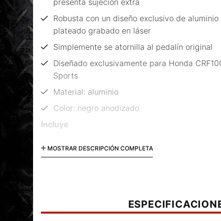
presenta sujeción extra
Robusta con un diseño exclusivo de aluminio
plateado grabado en láser
Simplemente se atornilla al pedalín original
Diseñado exclusivamente para Honda CRF100
Sports
Material: aluminio
Color: negro anodizado
Incluye
Kit extensión de pedalín original para Hond
MOSTRAR DESCRIPCIÓN COMPLETA
Adventure Sports
Material de fijación
Instrucciones de instalación
ESPECIFICACION
Código: FRS.01.890.10000/B