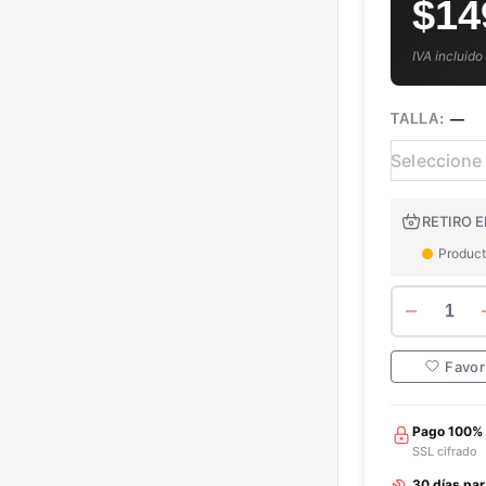
$14
IVA incluido
TALLA:
—
RETIRO E
Product
1
Favor
Pago 100%
SSL cifrado
30 días pa