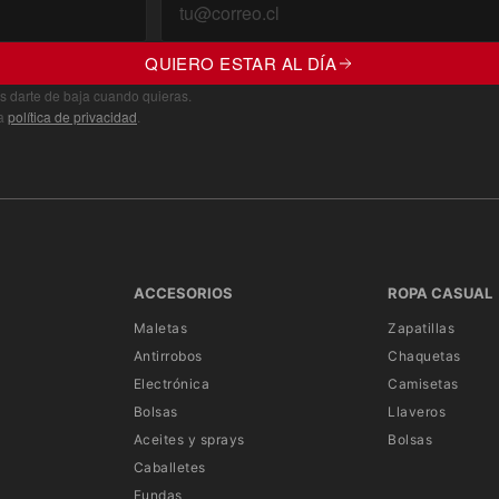
QUIERO ESTAR AL DÍA
s darte de baja cuando quieras.
ra
política de privacidad
.
ACCESORIOS
ROPA CASUAL
Maletas
Zapatillas
Antirrobos
Chaquetas
Electrónica
Camisetas
Bolsas
Llaveros
Aceites y sprays
Bolsas
Caballetes
Fundas