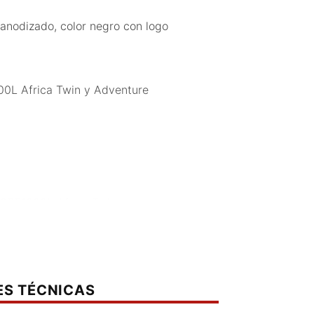
 anodizado, color negro con logo
0L Africa Twin y Adventure
a CRF1000L Africa Twin y
ES TÉCNICAS