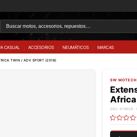
A CASUAL
ACCESORIOS
NEUMÁTICOS
MARCAS
RICA TWIN / ADV SPORT (2018)
SW MOTECH 
Exten
Africa
SKU: 674608 · 