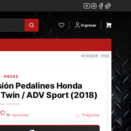
Ingresar
M-674608
9104
· PIEZAS
sión Pedalines Honda
 Twin / ADV Sport (2018)
Ref. 674608
0
0 opiniones
Preguntar