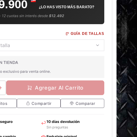
9.900
¿LO HAS VISTO MÁS BARATO?
 · 12 cuotas sin interés desde
$12.492
GUÍA DE TALLAS
N TIENDA
o exclusivo para venta online.
Agregar Al Carrito
itos
Compartir
Comparar
 seguro
10 días devolución
Sin preguntas
ra cambio
Embalaje original