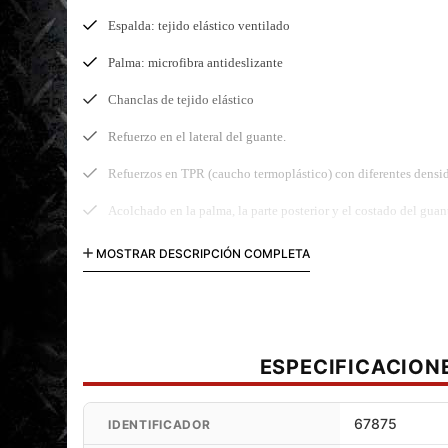
Espalda: tejido elástico ventilado
Palma: microfibra antideslizante
Chanclas de tejido elástico
Refuerzo en el lateral del guante.
Refuerzos en TPR (caucho termoplástico) con diferentes densid
Acolchado en la palma, la parte posterior y el costado del guan
Muñeca ajustable mediante correa, con aplicación inyectada 
MOSTRAR DESCRIPCIÓN COMPLETA
ESPECIFICACION
67875
IDENTIFICADOR