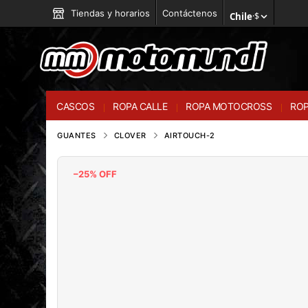
Tiendas y horarios
Contáctenos
Chile
·
$
CASCOS
ROPA CALLE
ROPA MOTOCROSS
ROP
GUANTES
CLOVER
AIRTOUCH-2
–25% OFF