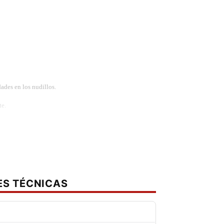
ades en los nudillos.
te.
en TPR
ES TÉCNICAS