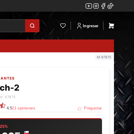
Ingresar
M-67875
UANTES
uch-2
ef. 67875
4.5
21 opiniones
Preguntar
–25%