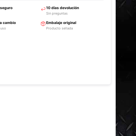
 seguro
10 días devolución
Sin preguntas
ra cambio
Embalaje original
 uso
Producto sellada