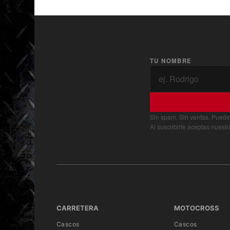
TU NOMBRE
Sin spam. Sin ventas. Puede
Al suscribirte aceptas nuest
CARRETERA
MOTOCROSS
Cascos
Cascos