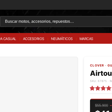
A CASUAL
ACCESORIOS
NEUMÁTICOS
MARCAS
CLOVER · G
Airto
SKU: 67875 · R
$55.900