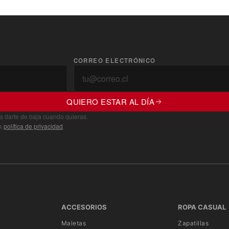
CORREO ELECTRÓNICO
QUIERO ESTAR AL DÍA
s darte de baja cuando quieras.
ra
política de privacidad
.
ACCESORIOS
ROPA CASUAL
Maletas
Zapatillas