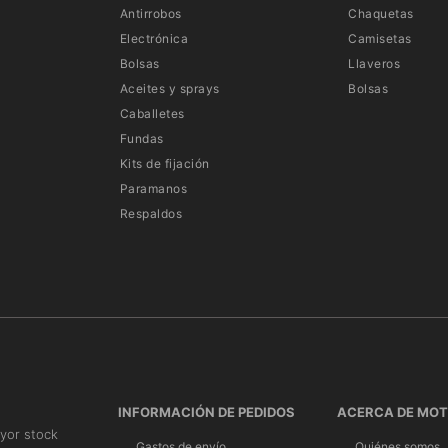
Antirrobos
Chaquetas
Electrónica
Camisetas
Bolsas
Llaveros
Aceites y sprays
Bolsas
Caballetes
Fundas
Kits de fijación
Paramanos
Respaldos
INFORMACIÓN DE PEDIDOS
ACERCA DE MO
yor stock
Gastos de envío
Quiénes somos