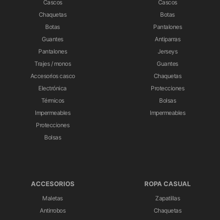
Cascos
Cascos
Chaquetas
Botas
Botas
Pantalones
Guantes
Antiparras
Pantalones
Jerseys
Trajes / monos
Guantes
Accesorios casco
Chaquetas
Electrónica
Protecciones
Térmicos
Bolsas
Impermeables
Impermeables
Protecciones
Bolsas
ACCESORIOS
ROPA CASUAL
Maletas
Zapatillas
Antirrobos
Chaquetas