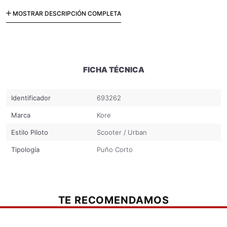
Sistema de ajuste preciso con Velcro.
MOSTRAR DESCRIPCIÓN COMPLETA
FICHA TÉCNICA
Identificador
693262
Marca
Kore
Estilo Piloto
Scooter / Urban
Tipología
Puño Corto
TE RECOMENDAMOS