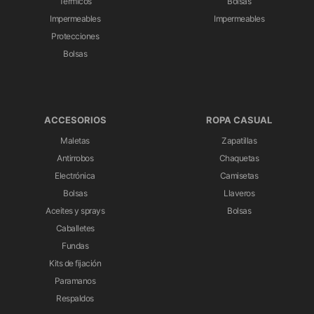
Térmicos
Bolsas
Impermeables
Impermeables
Protecciones
Bolsas
ACCESORIOS
ROPA CASUAL
Maletas
Zapatillas
Antirrobos
Chaquetas
Electrónica
Camisetas
Bolsas
Llaveros
Aceites y sprays
Bolsas
Caballetes
Fundas
Kits de fijación
Paramanos
Respaldos