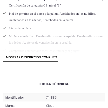
Certificación de categoría CE: nivel "1"
Piel de genuina en el dorso y la palma, Acolchados en los nudillos,
Acolchados en los dedos, Acolchados en la palma
Cierre de muñeca.
Muñeca elasticidad, Paneles elásticos en la espalda, Paneles elásticos en
los dedos ,Agujeros de ventilación en la espalda
Compatible con pantalla táctil en el índice y el pulgar
MOSTRAR DESCRIPCIÓN COMPLETA
FICHA TÉCNICA
Identificador
741886
Marca
Clover