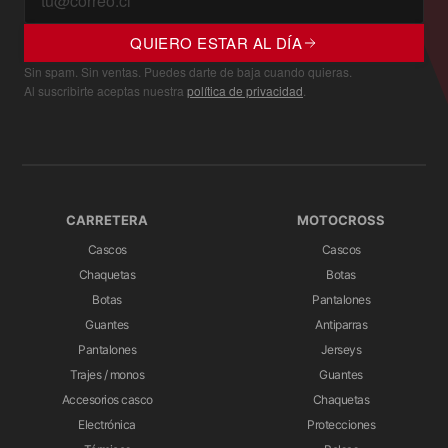
QUIERO ESTAR AL DÍA
Sin spam. Sin ventas. Puedes darte de baja cuando quieras.
Al suscribirte aceptas nuestra
política de privacidad
.
CARRETERA
MOTOCROSS
Cascos
Cascos
Chaquetas
Botas
Botas
Pantalones
Guantes
Antiparras
Pantalones
Jerseys
Trajes / monos
Guantes
Accesorios casco
Chaquetas
Electrónica
Protecciones