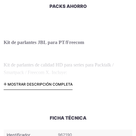
PACKS AHORRO
Kit de parlantes JBL para PT/
Freecom
Kit de parlantes de calidad HD para series para Packtalk /
Smartpack / Freecom X. Incluye:
2 Parlantes Slim JBL de 45 mm (izq-der) (cable)
MOSTRAR DESCRIPCIÓN COMPLETA
FICHA TÉCNICA
Identificador
962190