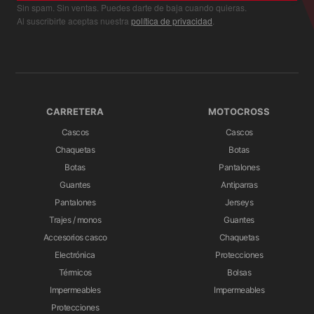
Sin spam. Sin ventas. Puedes darte de baja cuando quieras.
Al suscribirte aceptas nuestra
política de privacidad
.
CARRETERA
MOTOCROSS
Cascos
Cascos
Chaquetas
Botas
Botas
Pantalones
Guantes
Antiparras
Pantalones
Jerseys
Trajes / monos
Guantes
Accesorios casco
Chaquetas
Electrónica
Protecciones
Térmicos
Bolsas
Impermeables
Impermeables
Protecciones