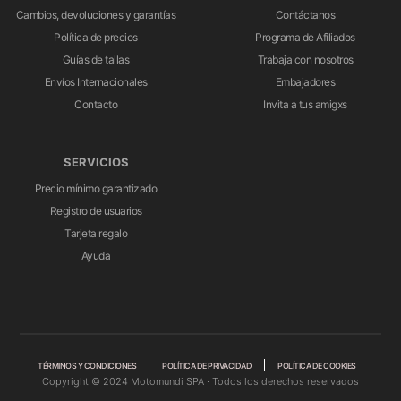
Cambios, devoluciones y garantías
Contáctanos
Política de precios
Programa de Afiliados
Guías de tallas
Trabaja con nosotros
Envíos Internacionales
Embajadores
Contacto
Invita a tus amigxs
SERVICIOS
Precio mínimo garantizado
Registro de usuarios
Tarjeta regalo
Ayuda
TÉRMINOS Y CONDICIONES
POLÍTICA DE PRIVACIDAD
POLÍTICA DE COOKIES
Copyright © 2024 Motomundi SPA · Todos los derechos reservados